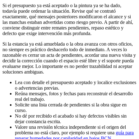
Si el presupuesto ya está aceptado o la pintura ya se ha dado,
todavía puede ordenar la situación. Revise qué se contrató
exactamente, qué mensajes posteriores modificaron el alcance y si
las manchas estaban advertidas como riesgo previo. A partir de ahí,
conviene distinguir entre remates pendientes, repaso estético y
defecto que exige intervención más profunda.
Si la estancia ya está amueblada o la obra avanza con otros oficios,
no siempre es práctico deshacerlo todo de inmediato. A veces lo
razonable es cerrar un acta de pendientes, acordar una nueva visita y
decidir la corrección cuando el espacio esté libre y el soporte pueda
evaluarse mejor. Lo importante es no perder trazabilidad ni aceptar
soluciones ambiguas.
Lea con detalle el presupuesto aceptado y localice exclusiones
o advertencias previas.
Reúna mensajes, fotos y fechas para reconstruir el desarrollo
real del trabajo.
Solicite una lista cerrada de pendientes si la obra sigue en
curso.
No dé por recibido el acabado si hay defectos visibles sin
dejar constancia escrita.
Valore una revisión técnica independiente si el origen del
problema no está claro, por ejemplo si requiere una
guía para
reparar humedades por capilaridad en bajos BCN
.