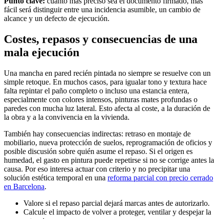
Punto clave:
cuanto más preciso sea el documento firmado, más
fácil será distinguir entre una incidencia asumible, un cambio de
alcance y un defecto de ejecución.
Costes, repasos y consecuencias de una
mala ejecución
Una mancha en pared recién pintada no siempre se resuelve con un
simple retoque. En muchos casos, para igualar tono y textura hace
falta repintar el paño completo o incluso una estancia entera,
especialmente con colores intensos, pinturas mates profundas o
paredes con mucha luz lateral. Esto afecta al coste, a la duración de
la obra y a la convivencia en la vivienda.
También hay consecuencias indirectas: retraso en montaje de
mobiliario, nueva protección de suelos, reprogramación de oficios y
posible discusión sobre quién asume el repaso. Si el origen es
humedad, el gasto en pintura puede repetirse si no se corrige antes la
causa. Por eso interesa actuar con criterio y no precipitar una
solución estética temporal en una
reforma parcial con precio cerrado
en Barcelona
.
Valore si el repaso parcial dejará marcas antes de autorizarlo.
Calcule el impacto de volver a proteger, ventilar y despejar la