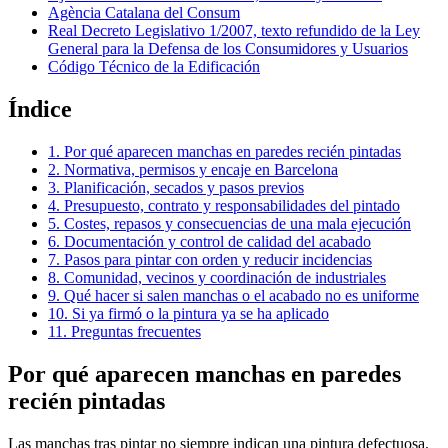
Agència Catalana del Consum
Real Decreto Legislativo 1/2007, texto refundido de la Ley
General para la Defensa de los Consumidores y Usuarios
Código Técnico de la Edificación
Índice
1. Por qué aparecen manchas en paredes recién pintadas
2. Normativa, permisos y encaje en Barcelona
3. Planificación, secados y pasos previos
4. Presupuesto, contrato y responsabilidades del pintado
5. Costes, repasos y consecuencias de una mala ejecución
6. Documentación y control de calidad del acabado
7. Pasos para pintar con orden y reducir incidencias
8. Comunidad, vecinos y coordinación de industriales
9. Qué hacer si salen manchas o el acabado no es uniforme
10. Si ya firmó o la pintura ya se ha aplicado
11. Preguntas frecuentes
Por qué aparecen manchas en paredes
recién pintadas
Las manchas tras pintar no siempre indican una pintura defectuosa.