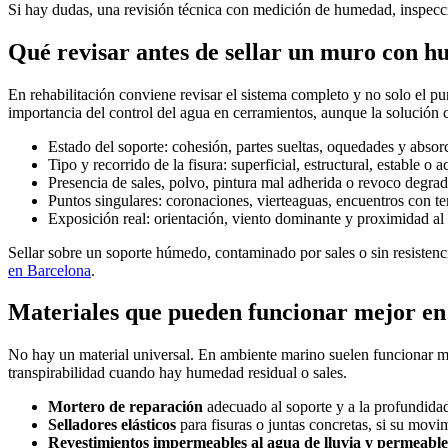
Si hay dudas, una revisión técnica con medición de humedad, inspecció
Qué revisar antes de sellar un muro con h
En rehabilitación conviene revisar el sistema completo y no solo el p
importancia del control del agua en cerramientos, aunque la solución c
Estado del soporte: cohesión, partes sueltas, oquedades y absor
Tipo y recorrido de la fisura: superficial, estructural, estable o a
Presencia de sales, polvo, pintura mal adherida o revoco degra
Puntos singulares: coronaciones, vierteaguas, encuentros con ter
Exposición real: orientación, viento dominante y proximidad al
Sellar sobre un soporte húmedo, contaminado por sales o sin resisten
en Barcelona
.
Materiales que pueden funcionar mejor e
No hay un material universal. En ambiente marino suelen funcionar me
transpirabilidad cuando hay humedad residual o sales.
Mortero de reparación
adecuado al soporte y a la profundidad 
Selladores elásticos
para fisuras o juntas concretas, si su movim
Revestimientos impermeables al agua de lluvia y permeable