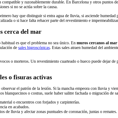
ión compatible y razonablemente durable. En Barcelona y otros puntos del
iones si no se actúa sobre la causa.
mero hay que distinguir si entra agua de lluvia, si asciende humedad por
lizada o si hace falta rehacer parte del revestimiento e impermeabilizar
os cerca del mar
lo habitual es que el problema no sea único. En
muros cercanos al mar
mulación de
sales higroscópicas
. Estas sales atraen humedad del ambien
vocos o morteros. Un revestimiento cuarteado o hueco puede dejar de pro
es o fisuras activas
observar el patrón de la lesión. Si la mancha empeora con lluvia y vien
los blanquecinos o costras, suele haber salitre fachada o migración de sa
aterial o encuentros con forjados y carpinterías.
encia en acabados.
os de lluvia y afectar zonas puntuales de coronación, juntas o remates.