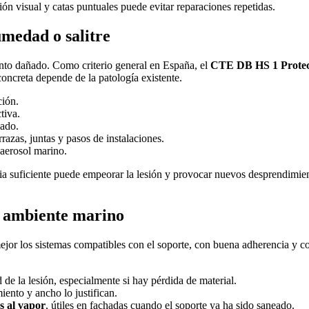
n visual y catas puntuales puede evitar reparaciones repetidas.
umedad o salitre
unto dañado. Como criterio general en España, el
CTE DB HS 1 Protecc
oncreta depende de la patología existente.
ción.
ctiva.
dado.
razas, juntas y pasos de instalaciones.
 aerosol marino.
cia suficiente puede empeorar la lesión y provocar nuevos desprendimie
n ambiente marino
jor los sistemas compatibles con el soporte, con buena adherencia y co
de la lesión, especialmente si hay pérdida de material.
iento y ancho lo justifican.
s al vapor
, útiles en fachadas cuando el soporte ya ha sido saneado.