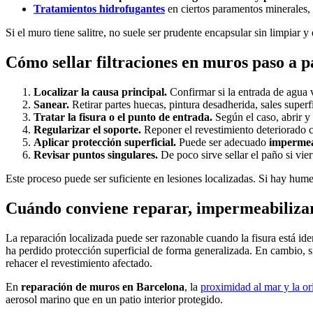
Tratamientos hidrofugantes
en ciertos paramentos minerales, 
Si el muro tiene salitre, no suele ser prudente encapsular sin limpiar y
Cómo sellar filtraciones en muros paso a p
Localizar la causa principal.
Confirmar si la entrada de agua v
Sanear.
Retirar partes huecas, pintura desadherida, sales superfi
Tratar la fisura o el punto de entrada.
Según el caso, abrir y 
Regularizar el soporte.
Reponer el revestimiento deteriorado c
Aplicar protección superficial.
Puede ser adecuado
impermea
Revisar puntos singulares.
De poco sirve sellar el paño si vie
Este proceso puede ser suficiente en lesiones localizadas. Si hay hume
Cuándo conviene reparar, impermeabilizar
La reparación localizada puede ser razonable cuando la fisura está ide
ha perdido protección superficial de forma generalizada. En cambio, s
rehacer el revestimiento afectado.
En
reparación de muros en Barcelona
, la
proximidad al mar y la ori
aerosol marino que en un patio interior protegido.