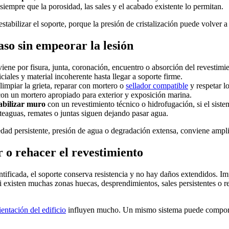
siempre que la porosidad, las sales y el acabado existente lo permitan.
 estabilizar el soporte, porque la presión de cristalización puede volver a
aso sin empeorar la lesión
iene por fisura, junta, coronación, encuentro o absorción del revestimie
ciales y material incoherente hasta llegar a soporte firme.
limpiar la grieta, reparar con mortero o
sellador compatible
y respetar l
on un mortero apropiado para exterior y exposición marina.
bilizar muro
con un revestimiento técnico o hidrofugación, si el siste
rteaguas, remates o juntas siguen dejando pasar agua.
dad persistente, presión de agua o degradación extensa, conviene amplia
 o rehacer el revestimiento
ntificada, el soporte conserva resistencia y no hay daños extendidos. I
i existen muchas zonas huecas, desprendimientos, sales persistentes o 
entación del edificio
influyen mucho. Un mismo sistema puede comporta