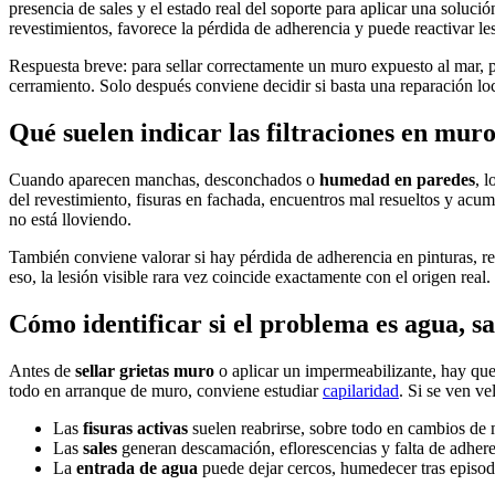
presencia de sales y el estado real del soporte para aplicar una soluc
revestimientos, favorece la pérdida de adherencia y puede reactivar les
Respuesta breve: para sellar correctamente un muro expuesto al mar, pri
cerramiento. Solo después conviene decidir si basta una reparación loca
Qué suelen indicar las filtraciones en mur
Cuando aparecen manchas, desconchados o
humedad en paredes
, 
del revestimiento, fisuras en fachada, encuentros mal resueltos y acu
no está lloviendo.
También conviene valorar si hay pérdida de adherencia en pinturas, re
eso, la lesión visible rara vez coincide exactamente con el origen real.
Cómo identificar si el problema es agua, sal
Antes de
sellar grietas muro
o aplicar un impermeabilizante, hay que 
todo en arranque de muro, conviene estudiar
capilaridad
. Si se ven ve
Las
fisuras activas
suelen reabrirse, sobre todo en cambios de m
Las
sales
generan descamación, eflorescencias y falta de adher
La
entrada de agua
puede dejar cercos, humedecer tras episodi