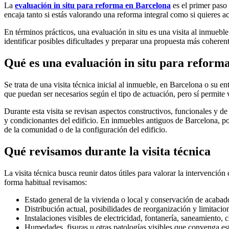
La
evaluación in situ para reforma en Barcelona
es el primer paso 
encaja tanto si estás valorando una reforma integral como si quieres ac
En términos prácticos, una evaluación in situ es una visita al inmueble
identificar posibles dificultades y preparar una propuesta más coherent
Qué es una evaluación in situ para reform
Se trata de una visita técnica inicial al inmueble, en Barcelona o su e
que puedan ser necesarios según el tipo de actuación, pero sí permite v
Durante esta visita se revisan aspectos constructivos, funcionales y de
y condicionantes del edificio. En inmuebles antiguos de Barcelona, po
de la comunidad o de la configuración del edificio.
Qué revisamos durante la visita técnica
La visita técnica busca reunir datos útiles para valorar la intervenció
forma habitual revisamos:
Estado general de la vivienda o local y conservación de acabado
Distribución actual, posibilidades de reorganización y limitacio
Instalaciones visibles de electricidad, fontanería, saneamiento,
Humedades, fisuras u otras patologías visibles que convenga est