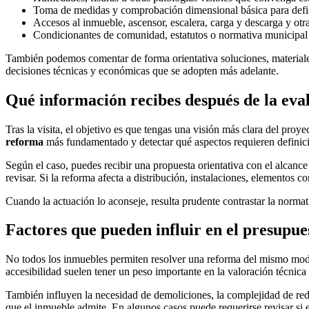
Toma de medidas y comprobación dimensional básica para defini
Accesos al inmueble, ascensor, escalera, carga y descarga y otr
Condicionantes de comunidad, estatutos o normativa municipal s
También podemos comentar de forma orientativa soluciones, materiales 
decisiones técnicas y económicas que se adopten más adelante.
Qué información recibes después de la eva
Tras la visita, el objetivo es que tengas una visión más clara del pro
reforma
más fundamentado y detectar qué aspectos requieren definici
Según el caso, puedes recibir una propuesta orientativa con el alcanc
revisar. Si la reforma afecta a distribución, instalaciones, elementos
Cuando la actuación lo aconseje, resulta prudente contrastar la normat
Factores que pueden influir en el presupues
No todos los inmuebles permiten resolver una reforma del mismo modo ni
accesibilidad suelen tener un peso importante en la valoración técnic
También influyen la necesidad de demoliciones, la complejidad de redis
que el inmueble admite. En algunos casos puede requerirse revisar si