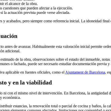
r el alcance de la obra.
as cuestiones que pueden afectar a la ejecución.
i la actuación prevista puede verse afectada.
y acabados, pero siempre como referencia inicial. La idoneidad final de
luación
yecto antes de avanzar. Habitualmente esta valoración inicial permite ord
ón adicional.
e estimado de la obra, observaciones sobre el estado del inmueble, nota
 comunes o fachada, puede ser necesario estudiar documentación previa y
iva aplicable en fuentes oficiales, como el
Ajuntament de Barcelona
, e
to y en la viabilidad
 con el mismo nivel de intervención. En Barcelona, la antigüedad del ed
a y económica.
tribuir estancias, la renovación total o parcial de cocina y baños, la ca
 existen elementos comunes afectados, limitaciones por comunidad o ex