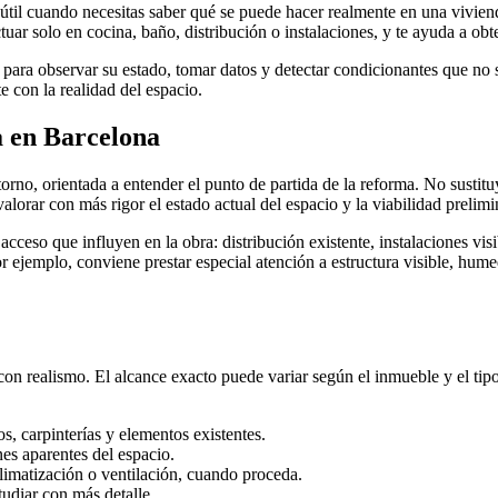
útil cuando necesitas saber qué se puede hacer realmente en una vivienda
tuar solo en cocina, baño, distribución o instalaciones, y te ayuda a obte
 para observar su estado, tomar datos y detectar condicionantes que no s
e con la realidad del espacio.
a en Barcelona
ntorno, orientada a entender el punto de partida de la reforma. No sustitu
alorar con más rigor el estado actual del espacio y la viabilidad prelimin
 acceso que influyen en la obra: distribución existente, instalaciones vi
r ejemplo, conviene prestar especial atención a estructura visible, hum
n con realismo. El alcance exacto puede variar según el inmueble y el ti
s, carpinterías y elementos existentes.
nes aparentes del espacio.
 climatización o ventilación, cuando proceda.
udiar con más detalle.