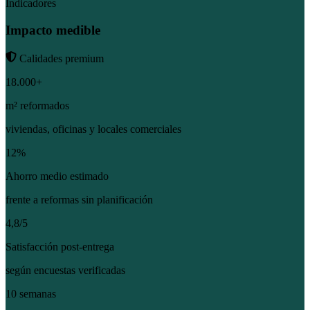
Indicadores
Impacto medible
Calidades premium
18.000+
m² reformados
viviendas, oficinas y locales comerciales
12%
Ahorro medio estimado
frente a reformas sin planificación
4,8/5
Satisfacción post-entrega
según encuestas verificadas
10 semanas