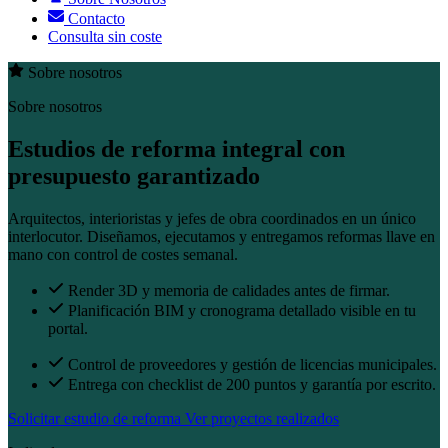
Contacto
Consulta sin coste
Sobre nosotros
Sobre nosotros
Estudios de reforma integral con
presupuesto garantizado
Arquitectos, interioristas y jefes de obra coordinados en un único
interlocutor. Diseñamos, ejecutamos y entregamos reformas llave en
mano con control de costes semanal.
Render 3D y memoria de calidades antes de firmar.
Planificación BIM y cronograma detallado visible en tu
portal.
Control de proveedores y gestión de licencias municipales.
Entrega con checklist de 200 puntos y garantía por escrito.
Solicitar estudio de reforma
Ver proyectos realizados