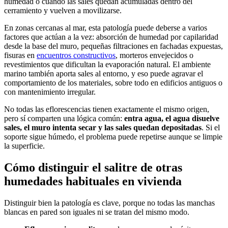
humedad o cuando las sales quedan acumuladas dentro del
cerramiento y vuelven a movilizarse.
En zonas cercanas al mar, esta patología puede deberse a varios
factores que actúan a la vez: absorción de humedad por capilaridad
desde la base del muro, pequeñas filtraciones en fachadas expuestas,
fisuras en
encuentros constructivos
, morteros envejecidos o
revestimientos que dificultan la evaporación natural. El ambiente
marino también aporta sales al entorno, y eso puede agravar el
comportamiento de los materiales, sobre todo en edificios antiguos o
con mantenimiento irregular.
No todas las eflorescencias tienen exactamente el mismo origen,
pero sí comparten una lógica común:
entra agua, el agua disuelve
sales, el muro intenta secar y las sales quedan depositadas
. Si el
soporte sigue húmedo, el problema puede repetirse aunque se limpie
la superficie.
Cómo distinguir el salitre de otras
humedades habituales en vivienda
Distinguir bien la patología es clave, porque no todas las manchas
blancas en pared son iguales ni se tratan del mismo modo.