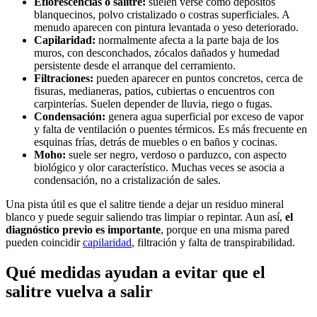
Eflorescencias o salitre:
suelen verse como depósitos
blanquecinos, polvo cristalizado o costras superficiales. A
menudo aparecen con pintura levantada o yeso deteriorado.
Capilaridad:
normalmente afecta a la parte baja de los
muros, con desconchados, zócalos dañados y humedad
persistente desde el arranque del cerramiento.
Filtraciones:
pueden aparecer en puntos concretos, cerca de
fisuras, medianeras, patios, cubiertas o encuentros con
carpinterías. Suelen depender de lluvia, riego o fugas.
Condensación:
genera agua superficial por exceso de vapor
y falta de ventilación o puentes térmicos. Es más frecuente en
esquinas frías, detrás de muebles o en baños y cocinas.
Moho:
suele ser negro, verdoso o parduzco, con aspecto
biológico y olor característico. Muchas veces se asocia a
condensación, no a cristalización de sales.
Una pista útil es que el salitre tiende a dejar un residuo mineral
blanco y puede seguir saliendo tras limpiar o repintar. Aun así,
el
diagnóstico previo es importante
, porque en una misma pared
pueden coincidir
capilaridad
, filtración y falta de transpirabilidad.
Qué medidas ayudan a evitar que el
salitre vuelva a salir