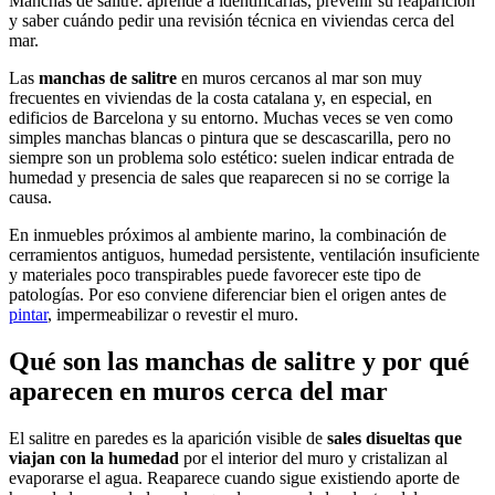
Manchas de salitre: aprende a identificarlas, prevenir su reaparición
y saber cuándo pedir una revisión técnica en viviendas cerca del
mar.
Las
manchas de salitre
en muros cercanos al mar son muy
frecuentes en viviendas de la costa catalana y, en especial, en
edificios de Barcelona y su entorno. Muchas veces se ven como
simples manchas blancas o pintura que se descascarilla, pero no
siempre son un problema solo estético: suelen indicar entrada de
humedad y presencia de sales que reaparecen si no se corrige la
causa.
En inmuebles próximos al ambiente marino, la combinación de
cerramientos antiguos, humedad persistente, ventilación insuficiente
y materiales poco transpirables puede favorecer este tipo de
patologías. Por eso conviene diferenciar bien el origen antes de
pintar
, impermeabilizar o revestir el muro.
Qué son las manchas de salitre y por qué
aparecen en muros cerca del mar
El salitre en paredes es la aparición visible de
sales disueltas que
viajan con la humedad
por el interior del muro y cristalizan al
evaporarse el agua. Reaparece cuando sigue existiendo aporte de