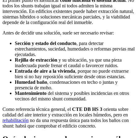
El primer punto es identificar
cómo funciona el sistema actual
. No
todos los shunts trabajan igual ni todos admiten la misma
intervención. En edificios existentes puede haber extracción natural,
sistemas híbridos o soluciones mecánicas parciales, y la viabilidad
depende de la configuración real del inmueble.
Antes de decidir una solución, suele ser necesario revisar:
Sección y estado del conducto
, para detectar
estrechamientos, suciedad, humedades o reformas previas mal
ejecutadas.
Rejilla de extracción
y su ubicación, ya que una pieza
inadecuada puede frenar el caudal o favorecer ruidos.
Entrada de aire a la vivienda
, porque no puede extraerse
bien si no hay reposición suficiente desde otras estancias.
Humedad baño
, condensaciones en techo o juntas y
presencia de moho.
Mantenimiento
del sistema y posibles incidencias en otros
vecinos del mismo shunt comunidad.
Como referencia técnica general, el
CTE DB HS 3
orienta sobre
calidad del aire interior y extracción en locales húmedos, pero en
rehabilitación
no da una respuesta única para todos los baños con
shunt: habrá que comprobar el edificio concreto.