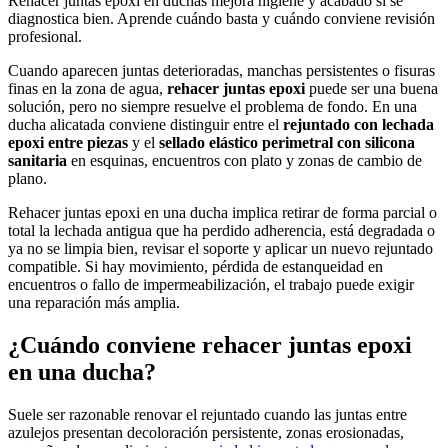
Rehacer juntas epoxi en duchas mejora higiene y acabado si se
diagnostica bien. Aprende cuándo basta y cuándo conviene revisión
profesional.
Cuando aparecen juntas deterioradas, manchas persistentes o fisuras
finas en la zona de agua,
rehacer juntas epoxi
puede ser una buena
solución, pero no siempre resuelve el problema de fondo. En una
ducha alicatada conviene distinguir entre el
rejuntado con lechada
epoxi entre piezas
y el
sellado elástico perimetral con silicona
sanitaria
en esquinas, encuentros con plato y zonas de cambio de
plano.
Rehacer juntas epoxi en una ducha implica retirar de forma parcial o
total la lechada antigua que ha perdido adherencia, está degradada o
ya no se limpia bien, revisar el soporte y aplicar un nuevo rejuntado
compatible. Si hay movimiento, pérdida de estanqueidad en
encuentros o fallo de impermeabilización, el trabajo puede exigir
una reparación más amplia.
¿Cuándo conviene rehacer juntas epoxi
en una ducha?
Suele ser razonable renovar el rejuntado cuando las juntas entre
azulejos presentan decoloración persistente, zonas erosionadas,