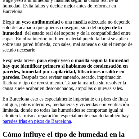
Elige yeso antihumedad y masillas según la causa real de la
humedad. Evita fallos y decide mejor antes de reformar en
Barcelona.
Elegir un
yeso antihumedad
o una masilla adecuada no depende
solo del acabado que quieras conseguir, sino del
origen de la
humedad
, del estado real del soporte y de la compatibilidad entre
capas. En obra interior, un buen material puede fallar si se aplica
sobre una pared húmeda, con sales, mal saneada o sin el tiempo de
secado necesario.
Respuesta breve:
para elegir yeso o masilla según la humedad
hay que identificar primero si hablamos de condensación en
paredes, humedad por capilaridad, filtraciones o salitre en
paredes
. Después toca revisar saneado, secado, imprimación
fijadora y tipo de revestimiento. Tapar la mancha sin resolver la
causa suele acabar en desconchados, ampollas o nuevas sales.
En Barcelona esto es especialmente importante en pisos de finca
antigua, patios interiores, medianeras y viviendas con ventilación
limitada, donde no todas las humedades se comportan igual ni
admiten la misma reparación, especialmente cuando también hay
paredes frías en pisos de Barcelona
.
Cómo influye el tipo de humedad en la