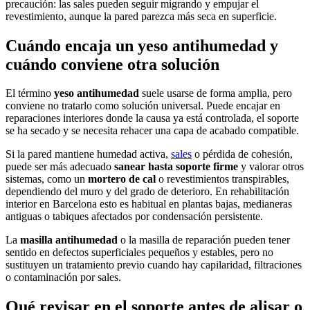
precaución: las sales pueden seguir migrando y empujar el
revestimiento, aunque la pared parezca más seca en superficie.
Cuándo encaja un yeso antihumedad y
cuándo conviene otra solución
El término
yeso antihumedad
suele usarse de forma amplia, pero
conviene no tratarlo como solución universal. Puede encajar en
reparaciones interiores donde la causa ya está controlada, el soporte
se ha secado y se necesita rehacer una capa de acabado compatible.
Si la pared mantiene humedad activa,
sales
o pérdida de cohesión,
puede ser más adecuado
sanear hasta soporte firme
y valorar otros
sistemas, como un
mortero de cal
o revestimientos transpirables,
dependiendo del muro y del grado de deterioro. En rehabilitación
interior en Barcelona esto es habitual en plantas bajas, medianeras
antiguas o tabiques afectados por condensación persistente.
La
masilla antihumedad
o la masilla de reparación pueden tener
sentido en defectos superficiales pequeños y estables, pero no
sustituyen un tratamiento previo cuando hay capilaridad, filtraciones
o contaminación por sales.
Qué revisar en el soporte antes de alisar o