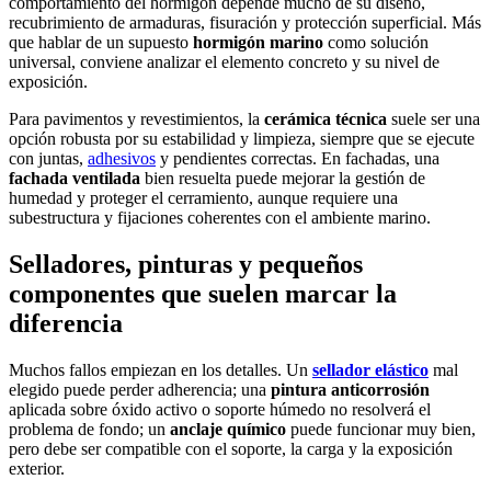
comportamiento del hormigón depende mucho de su diseño,
recubrimiento de armaduras, fisuración y protección superficial. Más
que hablar de un supuesto
hormigón marino
como solución
universal, conviene analizar el elemento concreto y su nivel de
exposición.
Para pavimentos y revestimientos, la
cerámica técnica
suele ser una
opción robusta por su estabilidad y limpieza, siempre que se ejecute
con juntas,
adhesivos
y pendientes correctas. En fachadas, una
fachada ventilada
bien resuelta puede mejorar la gestión de
humedad y proteger el cerramiento, aunque requiere una
subestructura y fijaciones coherentes con el ambiente marino.
Selladores, pinturas y pequeños
componentes que suelen marcar la
diferencia
Muchos fallos empiezan en los detalles. Un
sellador elástico
mal
elegido puede perder adherencia; una
pintura anticorrosión
aplicada sobre óxido activo o soporte húmedo no resolverá el
problema de fondo; un
anclaje químico
puede funcionar muy bien,
pero debe ser compatible con el soporte, la carga y la exposición
exterior.