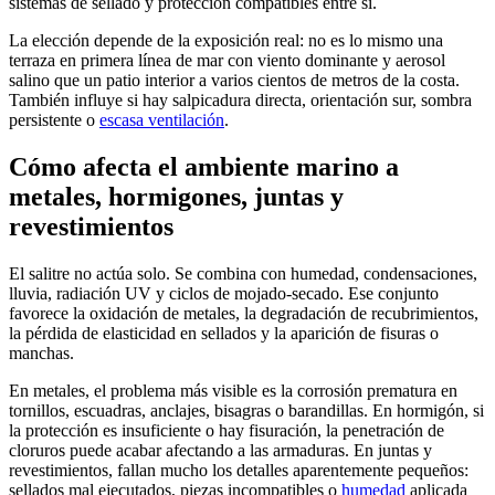
sistemas de sellado y protección compatibles entre sí.
La elección depende de la exposición real: no es lo mismo una
terraza en primera línea de mar con viento dominante y aerosol
salino que un patio interior a varios cientos de metros de la costa.
También influye si hay salpicadura directa, orientación sur, sombra
persistente o
escasa ventilación
.
Cómo afecta el ambiente marino a
metales, hormigones, juntas y
revestimientos
El salitre no actúa solo. Se combina con humedad, condensaciones,
lluvia, radiación UV y ciclos de mojado-secado. Ese conjunto
favorece la oxidación de metales, la degradación de recubrimientos,
la pérdida de elasticidad en sellados y la aparición de fisuras o
manchas.
En metales, el problema más visible es la corrosión prematura en
tornillos, escuadras, anclajes, bisagras o barandillas. En hormigón, si
la protección es insuficiente o hay fisuración, la penetración de
cloruros puede acabar afectando a las armaduras. En juntas y
revestimientos, fallan mucho los detalles aparentemente pequeños:
sellados mal ejecutados, piezas incompatibles o
humedad
aplicada