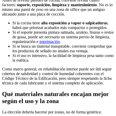
Antes de revestir paredes de cocina, conviene revisar cuatro
factores:
soporte, exposición, limpieza y mantenimiento
. No es lo
mismo una pared de yeso en una zona de office que un antiguo
alicatado junto a una placa de cocción.
Si la cocina tiene
alta exposición a vapor o salpicaduras
,
habrá que priorizar acabados más compactos o protegidos.
Si el soporte presenta pintura satinada, azulejo, fisuras o restos
de grasa, puede ser necesario un sistema previo de limpieza,
regularización e
imprimación
.
Si se busca un material transpirable, conviene comprobar que
los productos de sellado no anulen esa ventaja.
Si el uso es intensivo, la facilidad de limpieza pesa tanto como
la estética.
Como marco general, en rehabilitación interior puede ser útil seguir
criterios de salubridad y control de humedad coherentes con el
Código Técnico de la Edificación, pero siempre respetando la ficha
técnica de cada fabricante y el sistema completo de aplicación.
Qué materiales naturales encajan mejor
según el uso y la zona
La elección debería hacerse por zonas, no de forma genérica: