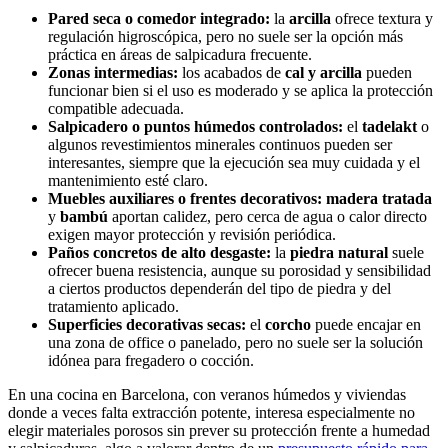
Pared seca o comedor integrado:
la
arcilla
ofrece textura y
regulación higroscópica, pero no suele ser la opción más
práctica en áreas de salpicadura frecuente.
Zonas intermedias:
los acabados de
cal y arcilla
pueden
funcionar bien si el uso es moderado y se aplica la protección
compatible adecuada.
Salpicadero o puntos húmedos controlados:
el
tadelakt
o
algunos revestimientos minerales continuos pueden ser
interesantes, siempre que la ejecución sea muy cuidada y el
mantenimiento esté claro.
Muebles auxiliares o frentes decorativos:
madera tratada
y
bambú
aportan calidez, pero cerca de agua o calor directo
exigen mayor protección y revisión periódica.
Paños concretos de alto desgaste:
la
piedra natural
suele
ofrecer buena resistencia, aunque su porosidad y sensibilidad
a ciertos productos dependerán del tipo de piedra y del
tratamiento aplicado.
Superficies decorativas secas:
el
corcho
puede encajar en
una zona de office o panelado, pero no suele ser la solución
idónea para fregadero o cocción.
En una cocina en Barcelona, con veranos húmedos y viviendas
donde a veces falta extracción potente, interesa especialmente no
elegir materiales porosos sin prever su protección frente a humedad