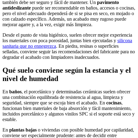
también debe ser seguro y fácil de mantener. Un
pavimento
antideslizante
puede ser recomendable en baños, accesos o cocinas,
pero el nivel adecuado dependerá de si se pisa en seco, en mojado o
con calzado específico. Además, un acabado muy rugoso puede
mejorar agarre y, a la vez, exigir más limpieza.
Desde el punto de vista higiénico, suelen ofrecer mejor experiencia
los materiales con poca porosidad, juntas bien ejecutadas y
silicona
sanitaria que no ennegrezca
. En piedra, resinas o superficies
selladas, conviene seguir las recomendaciones del fabricante para no
degradar el acabado con limpiadores inadecuados.
Qué suelo conviene según la estancia y el
nivel de humedad
En
baños
, el porcelánico y determinadas cerámicas suelen ofrecer
una combinación equilibrada de resistencia al agua, limpieza y
seguridad, siempre que se escoja bien el acabado. En
cocinas
,
funcionan bien materiales de baja absorción y fácil mantenimiento,
incluidos porcelánico y algunos vinilos SPC si el soporte está seco y
estable.
En
plantas bajas
o viviendas con posible humedad por capilaridad,
conviene ser especialmente prudente: antes de decidir entre