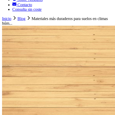
Contacto
Consulta sin coste
Inicio
Blog
Materiales más duraderos para suelos en climas
húm...