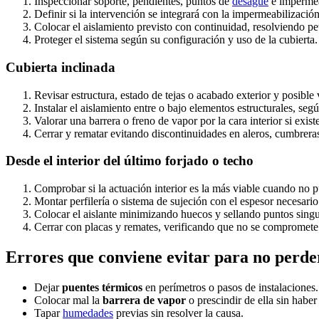
Inspeccionar soporte, pendientes, puntos de
desagüe
e impermea
Definir si la intervención se integrará con la impermeabilización
Colocar el aislamiento previsto con continuidad, resolviendo pe
Proteger el sistema según su configuración y uso de la cubierta.
Cubierta inclinada
Revisar estructura, estado de tejas o acabado exterior y posible 
Instalar el aislamiento entre o bajo elementos estructurales, segú
Valorar una barrera o freno de vapor por la cara interior si exis
Cerrar y rematar evitando discontinuidades en aleros, cumbrera
Desde el interior del último forjado o techo
Comprobar si la actuación interior es la más viable cuando no pu
Montar perfilería o sistema de sujeción con el espesor necesario
Colocar el aislante minimizando huecos y sellando puntos singu
Cerrar con placas y remates, verificando que no se compromete e
Errores que conviene evitar para no perder
Dejar
puentes térmicos
en perímetros o pasos de instalaciones.
Colocar mal la
barrera de vapor
o prescindir de ella sin habe
Tapar
humedades
previas sin resolver la causa.