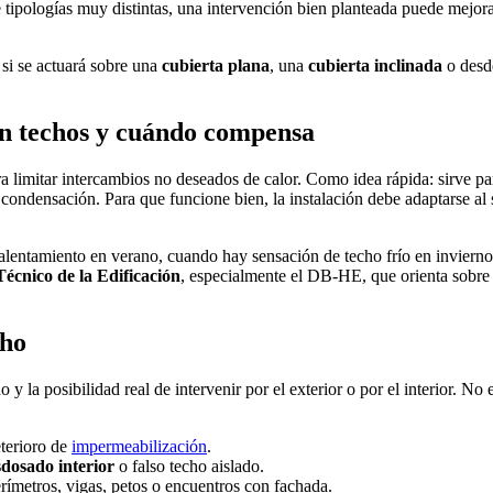
 tipologías muy distintas, una intervención bien planteada puede mejora
si se actuará sobre una
cubierta plana
, una
cubierta inclinada
o desde
en techos y cuándo compensa
ra limitar intercambios no deseados de calor. Como idea rápida: sirve par
condensación. Para que funcione bien, la instalación debe adaptarse al 
calentamiento en verano, cuando hay sensación de techo frío en inviern
écnico de la Edificación
, especialmente el DB-HE, que orienta sobre
cho
do y la posibilidad real de intervenir por el exterior o por el interior. 
eterioro de
impermeabilización
.
sdosado interior
o falso techo aislado.
rímetros, vigas, petos o encuentros con fachada.