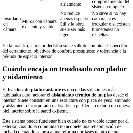
comportamiento del
aislamiento
sistema completo
No reduce
No sirve si no hay
Insuflado
apenas espacio
cámara, si es
Muros con cámara
en
útil y la obra
irregular o si existen
existente y viable
cámara
suele ser más
humedades no
ligera
resueltas
En la práctica, la mejor decisión suele salir de combinar inspección
del cerramiento, objetivos de confort, presupuesto y tolerancia a la
pérdida de espacio interior.
Cuándo encaja un trasdosado con pladur
y aislamiento
El
trasdosado pladur aislante
es una de las soluciones más
habituales para mejorar el
aislamiento térmico de un piso
desde el
interior. Suele consistir en una estructura con placa de yeso laminado
y aislamiento incorporado o alojado en perfilería, creando una nueva
piel interior sobre la pared existente.
Este sistema puede funcionar bien cuando no es viable actuar por el
exterior, cuando la comunidad no acomete una rehabilitación de
fachada o cuando se busca una reforma por fases dentro de una