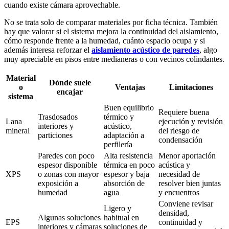
cuando existe cámara aprovechable.
No se trata solo de comparar materiales por ficha técnica. También
hay que valorar si el sistema mejora la continuidad del aislamiento,
cómo responde frente a la humedad, cuánto espacio ocupa y si
además interesa reforzar el
aislamiento acústico de paredes
, algo
muy apreciable en pisos entre medianeras o con vecinos colindantes.
Material
Dónde suele
o
Ventajas
Limitaciones
encajar
sistema
Buen equilibrio
Requiere buena
Trasdosados
térmico y
Lana
ejecución y revisión
interiores y
acústico,
mineral
del riesgo de
particiones
adaptación a
condensación
perfilería
Paredes con poco
Alta resistencia
Menor aportación
espesor disponible
térmica en poco
acústica y
XPS
o zonas con mayor
espesor y baja
necesidad de
exposición a
absorción de
resolver bien juntas
humedad
agua
y encuentros
Conviene revisar
Ligero y
densidad,
Algunas soluciones
habitual en
EPS
continuidad y
interiores y cámaras
soluciones de