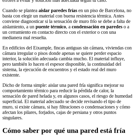
errores a evitar y solución más adecuada según tu caso.
Cuando se plantea
aislar paredes frías
en un piso de Barcelona, no
basta con elegir un material con buena resistencia térmica. Antes
conviene diagnosticar si la sensación de muro frío se debe a falta de
aislamiento, a un
puente térmico
, a
condensación en paredes
o a
un cerramiento en contacto directo con el exterior o con una
medianera mal resuelta.
En edificios del Eixample, fincas antiguas sin cámara, viviendas con
cámara irregular o pisos donde apenas se quiere perder espacio
interior, la solución adecuada cambia mucho. El material influye,
pero también lo hacen el espesor disponible, la continuidad del
sistema, la ejecución de encuentros y el estado real del muro
existente.
Dicho de forma simple: aislar una pared fría significa mejorar su
comportamiento térmico para reducir la pérdida de calor, la
sensación de pared helada y, en algunos casos, el riesgo de humedad
superficial. El material adecuado se decide revisando el tipo de
muro, si existe cámara, si hay filtraciones o condensaciones y cómo
afectan los pilares, forjados, cajas de persiana y otros puntos
singulares.
Cómo saber por qué una pared está fría