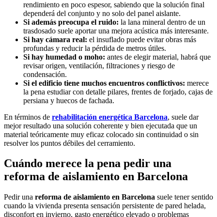
rendimiento en poco espesor, sabiendo que la solución final
dependerá del conjunto y no solo del panel aislante.
Si además preocupa el ruido:
la lana mineral dentro de un
trasdosado suele aportar una mejora acústica más interesante.
Si hay cámara real:
el insuflado puede evitar obras más
profundas y reducir la pérdida de metros útiles.
Si hay humedad o moho:
antes de elegir material, habrá que
revisar origen, ventilación, filtraciones y riesgo de
condensación.
Si el edificio tiene muchos encuentros conflictivos:
merece
la pena estudiar con detalle pilares, frentes de forjado, cajas de
persiana y huecos de fachada.
En términos de
rehabilitación energética Barcelona
, suele dar
mejor resultado una solución coherente y bien ejecutada que un
material teóricamente muy eficaz colocado sin continuidad o sin
resolver los puntos débiles del cerramiento.
Cuándo merece la pena pedir una
reforma de aislamiento en Barcelona
Pedir una
reforma de aislamiento en Barcelona
suele tener sentido
cuando la vivienda presenta sensación persistente de pared helada,
disconfort en invierno, gasto energético elevado o problemas