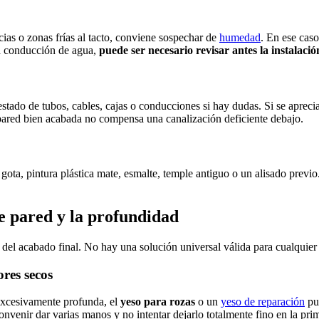
ias o zonas frías al tacto, conviene sospechar de
humedad
. En ese caso
na conducción de agua,
puede ser necesario revisar antes la instalació
l estado de tubos, cables, cajas o conducciones si hay dudas. Si se apre
a pared bien acabada no compensa una canalización deficiente debajo.
 gota, pintura plástica mate, esmalte, temple antiguo o un alisado previ
e pared y la profundidad
 del acabado final. No hay una solución universal válida para cualquier
res secos
s excesivamente profunda, el
yeso para rozas
o un
yeso de reparación
pue
convenir dar varias manos y no intentar dejarlo totalmente fino en la pri