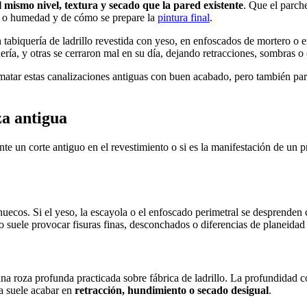
l mismo nivel, textura y secado que la pared existente
. Que el parch
os o humedad y de cómo se prepare la
pintura final
.
 tabiquería de ladrillo revestida con yeso, en enfoscados de mortero o
ería
, y otras se cerraron mal en su día, dejando retracciones, sombras o 
rematar estas canalizaciones antiguas con buen acabado, pero también par
za antigua
e un corte antiguo en el revestimiento o si es la manifestación de un 
uecos. Si el yeso, la escayola o el enfoscado perimetral se desprenden c
o suele provocar fisuras finas, desconchados o diferencias de planeidad
una roza profunda practicada sobre fábrica de ladrillo. La profundidad 
na suele acabar en
retracción, hundimiento o secado desigual
.