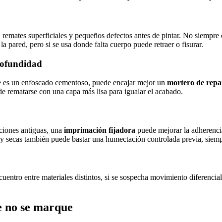
, remates superficiales y pequeños defectos antes de pintar. No siempre
la pared, pero si se usa donde falta cuerpo puede retraer o fisurar.
rofundidad
orte es un enfoscado cementoso, puede encajar mejor un
mortero de repa
e rematarse con una capa más lisa para igualar el acabado.
aciones antiguas, una
imprimación fijadora
puede mejorar la adherenci
uy secas también puede bastar una humectación controlada previa, siemp
ncuentro entre materiales distintos, si se sospecha movimiento diferencia
e no se marque