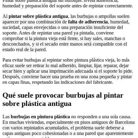
Pintar sobre plástica antigua sin burbujas: revisa adherencia,
humedad y preparación del soporte antes de repintar correctamente.
Al
pintar sobre plástica antigua
, las burbujas o ampollas suelen
aparecer por una combinación de
falta de adherencia
, humedad,
suciedad, capas envejecidas o una preparación insuficiente del
soporte. Antes de repintar una pared ya pintada, conviene
comprobar si la pintura vieja está firme, si hay sales, manchas o
desconchados, y si el secado entre manos será compatible con el
estado real de la pared.
Para evitar burbujas al repintar sobre pintura plástica vieja, lo más
eficaz suele ser retirar lo mal adherido, limpiar, lijar, reparar, dejar
secar bien y aplicar una imprimación adecuada si el soporte lo pide.
Después, conviene hacer una prueba en una zona pequeña y pintar
en capas finas, respetando las indicaciones del fabricante.
Qué suele provocar burbujas al pintar
sobre plástica antigua
Las
burbujas en pintura plástica
no responden a una sola causa.
En muchas viviendas, especialmente en pisos antiguos de Barcelona
con varios repintados acumulados, el problema suele deberse a
capas antiguas poco cohesionadas o a una pared que aparentemente