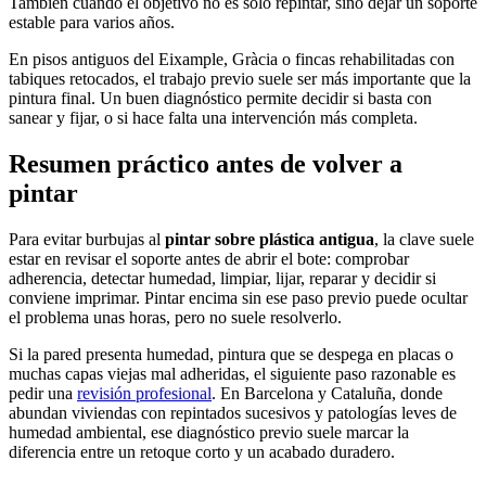
También cuando el objetivo no es solo repintar, sino dejar un soporte
estable para varios años.
En pisos antiguos del Eixample, Gràcia o fincas rehabilitadas con
tabiques retocados, el trabajo previo suele ser más importante que la
pintura final. Un buen diagnóstico permite decidir si basta con
sanear y fijar, o si hace falta una intervención más completa.
Resumen práctico antes de volver a
pintar
Para evitar burbujas al
pintar sobre plástica antigua
, la clave suele
estar en revisar el soporte antes de abrir el bote: comprobar
adherencia, detectar humedad, limpiar, lijar, reparar y decidir si
conviene imprimar. Pintar encima sin ese paso previo puede ocultar
el problema unas horas, pero no suele resolverlo.
Si la pared presenta humedad, pintura que se despega en placas o
muchas capas viejas mal adheridas, el siguiente paso razonable es
pedir una
revisión profesional
. En Barcelona y Cataluña, donde
abundan viviendas con repintados sucesivos y patologías leves de
humedad ambiental, ese diagnóstico previo suele marcar la
diferencia entre un retoque corto y un acabado duradero.