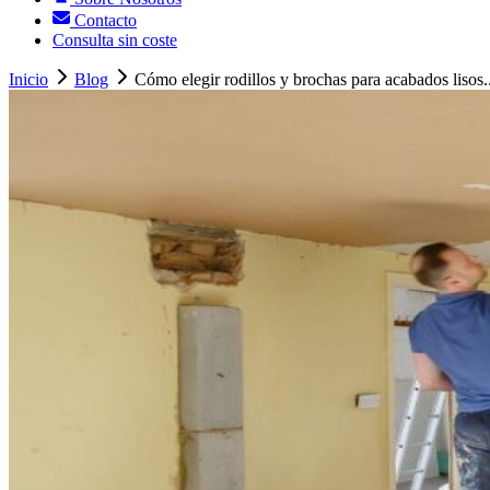
Contacto
Consulta sin coste
Inicio
Blog
Cómo elegir rodillos y brochas para acabados lisos..