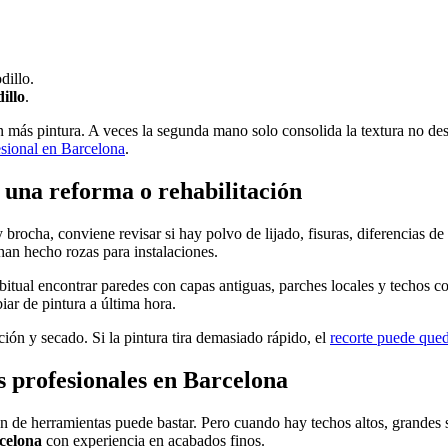
dillo.
illo
.
 más pintura. A veces la segunda mano solo consolida la textura no des
esional en Barcelona
.
 una reforma o rehabilitación
 brocha, conviene revisar si hay polvo de lijado, fisuras, diferencias d
han hecho rozas para instalaciones.
abitual encontrar paredes con capas antiguas, parches locales y techos c
iar de pintura a última hora.
ción y secado. Si la pintura tira demasiado rápido, el
recorte puede qued
 profesionales en Barcelona
ión de herramientas puede bastar. Pero cuando hay techos altos, grandes 
celona
con experiencia en acabados finos.