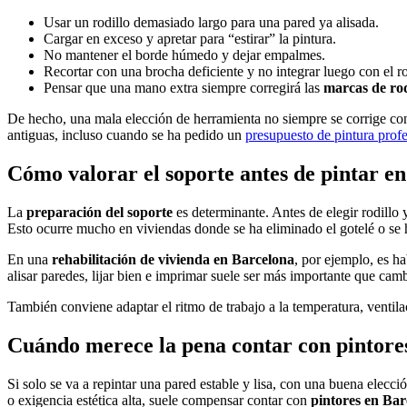
Usar un rodillo demasiado largo para una pared ya alisada.
Cargar en exceso y apretar para “estirar” la pintura.
No mantener el borde húmedo y dejar empalmes.
Recortar con una brocha deficiente y no integrar luego con el ro
Pensar que una mano extra siempre corregirá las
marcas de rod
De hecho, una mala elección de herramienta no siempre se corrige con
antiguas, incluso cuando se ha pedido un
presupuesto de pintura prof
Cómo valorar el soporte antes de pintar en
La
preparación del soporte
es determinante. Antes de elegir rodillo y
Esto ocurre mucho en viviendas donde se ha eliminado el gotelé o se 
En una
rehabilitación de vivienda en Barcelona
, por ejemplo, es h
alisar paredes, lijar bien e imprimar suele ser más importante que camb
También conviene adaptar el ritmo de trabajo a la temperatura, ventila
Cuándo merece la pena contar con pintores
Si solo se va a repintar una pared estable y lisa, con una buena elecc
o exigencia estética alta, suele compensar contar con
pintores en Bar