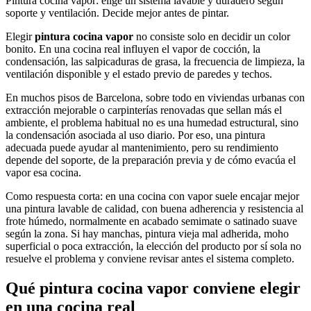
Pintura cocina vapor: elige un sistema lavable y duradero según
soporte y ventilación. Decide mejor antes de pintar.
Elegir
pintura cocina vapor
no consiste solo en decidir un color
bonito. En una cocina real influyen el vapor de cocción, la
condensación, las salpicaduras de grasa, la frecuencia de limpieza, la
ventilación disponible y el estado previo de paredes y techos.
En muchos pisos de Barcelona, sobre todo en viviendas urbanas con
extracción mejorable o carpinterías renovadas que sellan más el
ambiente, el problema habitual no es una humedad estructural, sino
la condensación asociada al uso diario. Por eso, una pintura
adecuada puede ayudar al mantenimiento, pero su rendimiento
depende del soporte, de la preparación previa y de cómo evacúa el
vapor esa cocina.
Como respuesta corta: en una cocina con vapor suele encajar mejor
una pintura lavable de calidad, con buena adherencia y resistencia al
frote húmedo, normalmente en acabado semimate o satinado suave
según la zona. Si hay manchas, pintura vieja mal adherida, moho
superficial o poca extracción, la elección del producto por sí sola no
resuelve el problema y conviene revisar antes el sistema completo.
Qué pintura cocina vapor conviene elegir
en una cocina real