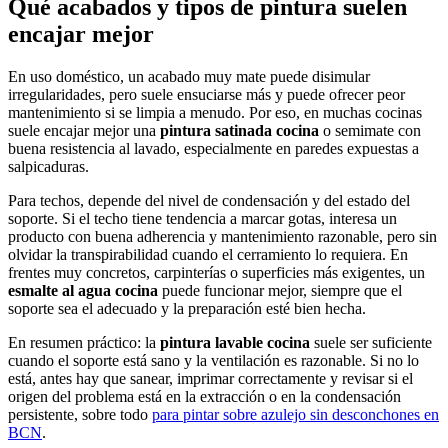
Qué acabados y tipos de pintura suelen
encajar mejor
En uso doméstico, un acabado muy mate puede disimular
irregularidades, pero suele ensuciarse más y puede ofrecer peor
mantenimiento si se limpia a menudo. Por eso, en muchas cocinas
suele encajar mejor una
pintura satinada cocina
o semimate con
buena resistencia al lavado, especialmente en paredes expuestas a
salpicaduras.
Para techos, depende del nivel de condensación y del estado del
soporte. Si el techo tiene tendencia a marcar gotas, interesa un
producto con buena adherencia y mantenimiento razonable, pero sin
olvidar la transpirabilidad cuando el cerramiento lo requiera. En
frentes muy concretos, carpinterías o superficies más exigentes, un
esmalte al agua cocina
puede funcionar mejor, siempre que el
soporte sea el adecuado y la preparación esté bien hecha.
En resumen práctico: la
pintura lavable cocina
suele ser suficiente
cuando el soporte está sano y la ventilación es razonable. Si no lo
está, antes hay que sanear, imprimar correctamente y revisar si el
origen del problema está en la extracción o en la condensación
persistente, sobre todo
para pintar sobre azulejo sin desconchones en
BCN
.