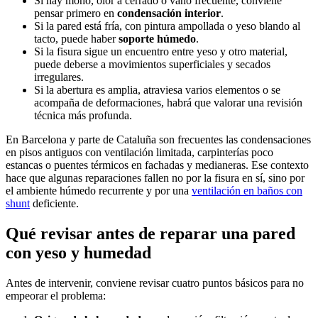
Si hay moho, olor a cerrado o vaho frecuente, conviene
pensar primero en
condensación interior
.
Si la pared está fría, con pintura ampollada o yeso blando al
tacto, puede haber
soporte húmedo
.
Si la fisura sigue un encuentro entre yeso y otro material,
puede deberse a movimientos superficiales y secados
irregulares.
Si la abertura es amplia, atraviesa varios elementos o se
acompaña de deformaciones, habrá que valorar una revisión
técnica más profunda.
En Barcelona y parte de Cataluña son frecuentes las condensaciones
en pisos antiguos con ventilación limitada, carpinterías poco
estancas o puentes térmicos en fachadas y medianeras. Ese contexto
hace que algunas reparaciones fallen no por la fisura en sí, sino por
el ambiente húmedo recurrente y por una
ventilación en baños con
shunt
deficiente.
Qué revisar antes de reparar una pared
con yeso y humedad
Antes de intervenir, conviene revisar cuatro puntos básicos para no
empeorar el problema: