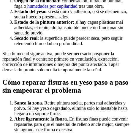
Origen de la humedad:
condensación, filtración puntual,
fuga o
humedades por capilaridad
tras una obra.
Estado del yeso:
si está duro y adherido, o si se desmenuza,
suena hueco o presenta sales.
Estado de la pintura anterior:
si hay capas plásticas mal
adheridas, el repintado transpirable puede no funcionar sin
saneado previo.
Secado real:
la superficie puede parecer seca, pero seguir
reteniendo humedad en profundidad.
Si la humedad sigue activa, puede ser necesario posponer la
reparación final y centrarse primero en ventilación, extracción,
corrección de infiltraciones o mejora del punto afectado. Tapar
demasiado pronto solo oculta temporalmente la señal.
Cómo reparar fisuras en yeso paso a paso
sin empeorar el problema
Sanea la zona.
Retira pintura suelta, partes mal adheridas y
polvo. Si hay yeso degradado, elimina solo lo inestable hasta
llegar a un soporte firme.
Abre ligeramente la fisura.
En fisuras finas puede convenir
repasarlas para que el material de relleno ancle mejor, siempre
sin agrandar de forma excesiva.