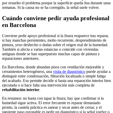
por resuelto el problema porque la superficie queda lisa durante unas
semanas. Si la causa no se ha corregido, la señal suele volver.
Cuándo conviene pedir ayuda profesional
en Barcelona
Conviene pedir apoyo profesional si la fisura reaparece tras reparar,
si hay manchas persistentes, moho recurrente, desprendimiento de
pintura, yeso deshecho o dudas sobre el origen real de la humedad.
También si afecta a varias estancias o coincide con viviendas
antiguas donde se han superpuesto muchas capas de pintura y
reparaciones anteriores.
En Barcelona, donde abundan pisos con ventilación mejorable y
cerramientos heterogéneos, una
visita de diagnóstico
puede ayudar a
distinguir entre condensación, filtración localizada o simple fatiga
del acabado. Eso permite decidir si basta una reparación interior bien
ejecutada o si hace falta una intervención más completa de
rehabilitación interior
.
En resumen: no basta con tapar la fisura; hay que confirmar si la
humedad sigue activa. El error frecuente es reparar demasiado
pronto, la cautela práctica es sanear y secar antes de cerrar, y el
siguiente paso razonable es pedir un diagnóstico si la señal vuelve o