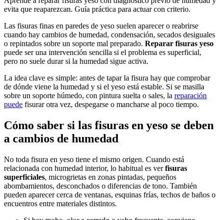
Aprende a reparar fisuras yeso con diagnóstico previo de humedad y
evita que reaparezcan. Guía práctica para actuar con criterio.
Las fisuras finas en paredes de yeso suelen aparecer o reabrirse
cuando hay cambios de humedad, condensación, secados desiguales
o repintados sobre un soporte mal preparado.
Reparar fisuras yeso
puede ser una intervención sencilla si el problema es superficial,
pero no suele durar si la humedad sigue activa.
La idea clave es simple: antes de tapar la fisura hay que comprobar
de dónde viene la humedad y si el yeso está estable. Si se masilla
sobre un soporte húmedo, con pintura suelta o sales, la
reparación
puede
fisurar otra vez, despegarse o mancharse al poco tiempo.
Cómo saber si las fisuras en yeso se deben
a cambios de humedad
No toda fisura en yeso tiene el mismo origen. Cuando está
relacionada con humedad interior, lo habitual es ver
fisuras
superficiales
, microgrietas en zonas pintadas, pequeños
abombamientos, desconchados o diferencias de tono. También
pueden aparecer cerca de ventanas, esquinas frías, techos de baños o
encuentros entre materiales distintos.