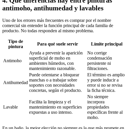
4. Qué diferencias hay entre pinturas
antimoho, antihumedad y lavables
Uno de los errores más frecuentes es comprar por el nombre
comercial sin entender la función principal de cada familia de
producto. No todas responden al mismo problema.
Tipo de
Para qué suele servir
Límite principal
pintura
Ayuda a prevenir la aparición
No corrige
superficial de moho en
condensación
Antimoho
ambientes húmedos, con
persistente ni
mantenimiento razonable.
filtraciones.
Puede orientarse a bloquear
El término es amplio
manchas o a trabajar sobre
y puede inducir a
Antihumedad
soportes con necesidades
error si no se revisa
concretas, según el producto.
la ficha técnica.
No siempre
Facilita la limpieza y el
incorpora
Lavable
mantenimiento en superficies
propiedades
expuestas a uso intenso.
específicas frente al
moho.
En un baño, la mejor elección no siempre es la que más promete en