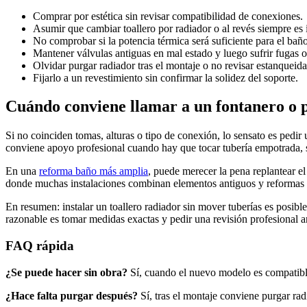
Comprar por estética sin revisar compatibilidad de conexiones.
Asumir que cambiar toallero por radiador o al revés siempre es
No comprobar si la potencia térmica será suficiente para el baño
Mantener válvulas antiguas en mal estado y luego sufrir fugas o
Olvidar purgar radiador tras el montaje o no revisar estanqueida
Fijarlo a un revestimiento sin confirmar la solidez del soporte.
Cuándo conviene llamar a un fontanero o 
Si no coinciden tomas, alturas o tipo de conexión, lo sensato es pedir
conviene apoyo profesional cuando hay que tocar tubería empotrada, su
En una
reforma baño más amplia
, puede merecer la pena replantear e
donde muchas instalaciones combinan elementos antiguos y reformas par
En resumen: instalar un toallero radiador sin mover tuberías es posibl
razonable es tomar medidas exactas y pedir una revisión profesional 
FAQ rápida
¿Se puede hacer sin obra?
Sí, cuando el nuevo modelo es compatible 
¿Hace falta purgar después?
Sí, tras el montaje conviene purgar ra