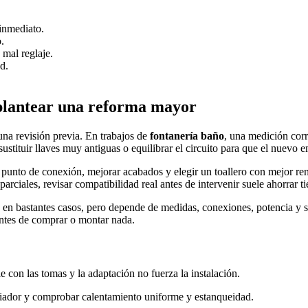
 inmediato.
.
 mal reglaje.
d.
plantear una reforma mayor
 una revisión previa. En trabajos de
fontanería baño
, una medición corr
stituir llaves muy antiguas o equilibrar el circuito para que el nuevo e
l punto de conexión, mejorar acabados y elegir un toallero con mejor 
ciales, revisar compatibilidad real antes de intervenir suele ahorrar t
e en bastantes casos, pero depende de medidas, conexiones, potencia y s
antes de comprar o montar nada.
con las tomas y la adaptación no fuerza la instalación.
diador y comprobar calentamiento uniforme y estanqueidad.