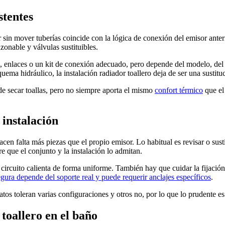
stentes
r sin mover tuberías coincide con la lógica de conexión del emisor ante
zonable y válvulas sustituibles.
s, enlaces o un kit de conexión adecuado, pero depende del modelo, del 
ma hidráulico, la instalación radiador toallero deja de ser una sustitu
e secar toallas, pero no siempre aporta el mismo
confort térmico
que el 
 instalación
cen falta más piezas que el propio emisor. Lo habitual es revisar o sust
re que el conjunto y la instalación lo admitan.
l circuito calienta de forma uniforme. También hay que cuidar la fijación
egura depende del soporte real y puede requerir anclajes específicos
.
os toleran varias configuraciones y otros no, por lo que lo prudente es
toallero en el baño