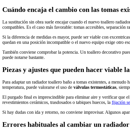
Cuándo encaja el cambio con las tomas exi
La sustitución sin obra suele encajar cuando el nuevo toallero radiado
compatibles. Es el caso más favorable: tomas accesibles, separación ra
Si la diferencia de medidas es mayor, puede ser viable con excentrica
quedan en una posición incompatible o el nuevo equipo exige otro esque
También conviene comprobar la potencia. Un toallero decorativo pued
puede notarse bastante.
Piezas y ajustes que pueden hacer viable la
Para adaptar un radiador toallero baño a tomas existentes, a menudo ha
temperatura, puede valorarse el uso de
válvulas termostáticas
, siemp
El purgado final es imprescindible para eliminar aire y verificar que e
revestimientos cerámicos, trasdosados o tabiques huecos, la
fijación s
Si hay dudas con ida y retorno, no conviene improvisar. Algunos aparat
Errores habituales al cambiar un radiador 