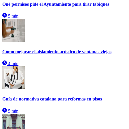
Qué permisos pide el Ayuntamiento para tirar tabiques
5 min
Cómo mejorar el aislamiento acústico de ventanas viejas
4 min
Guía de normativa catalana para reformas en pisos
5 min