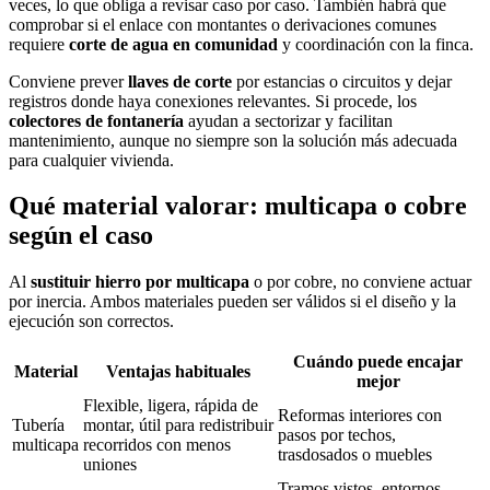
veces, lo que obliga a revisar caso por caso. También habrá que
comprobar si el enlace con montantes o derivaciones comunes
requiere
corte de agua en comunidad
y coordinación con la finca.
Conviene prever
llaves de corte
por estancias o circuitos y dejar
registros donde haya conexiones relevantes. Si procede, los
colectores de fontanería
ayudan a sectorizar y facilitan
mantenimiento, aunque no siempre son la solución más adecuada
para cualquier vivienda.
Qué material valorar: multicapa o cobre
según el caso
Al
sustituir hierro por multicapa
o por cobre, no conviene actuar
por inercia. Ambos materiales pueden ser válidos si el diseño y la
ejecución son correctos.
Cuándo puede encajar
Material
Ventajas habituales
mejor
Flexible, ligera, rápida de
Reformas interiores con
Tubería
montar, útil para redistribuir
pasos por techos,
multicapa
recorridos con menos
trasdosados o muebles
uniones
Tramos vistos, entornos