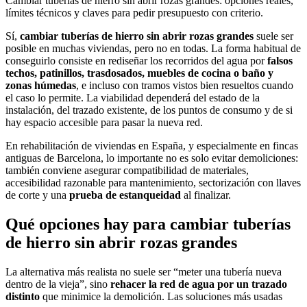
Cambiar tuberías de hierro sin abrir rozas grandes: opciones reales,
límites técnicos y claves para pedir presupuesto con criterio.
Sí,
cambiar tuberías de hierro sin abrir rozas grandes
suele ser
posible en muchas viviendas, pero no en todas. La forma habitual de
conseguirlo consiste en rediseñar los recorridos del agua por
falsos
techos, patinillos, trasdosados, muebles de cocina o baño y
zonas húmedas
, e incluso con tramos vistos bien resueltos cuando
el caso lo permite. La viabilidad dependerá del estado de la
instalación, del trazado existente, de los puntos de consumo y de si
hay espacio accesible para pasar la nueva red.
En rehabilitación de viviendas en España, y especialmente en fincas
antiguas de Barcelona, lo importante no es solo evitar demoliciones:
también conviene asegurar compatibilidad de materiales,
accesibilidad razonable para mantenimiento, sectorización con llaves
de corte y una
prueba de estanqueidad
al finalizar.
Qué opciones hay para cambiar tuberías
de hierro sin abrir rozas grandes
La alternativa más realista no suele ser “meter una tubería nueva
dentro de la vieja”, sino
rehacer la red de agua por un trazado
distinto
que minimice la demolición. Las soluciones más usadas