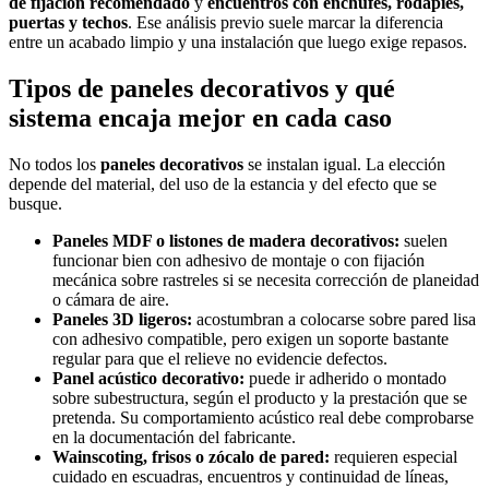
de fijación recomendado
y
encuentros con enchufes, rodapiés,
puertas y techos
. Ese análisis previo suele marcar la diferencia
entre un acabado limpio y una instalación que luego exige repasos.
Tipos de paneles decorativos y qué
sistema encaja mejor en cada caso
No todos los
paneles decorativos
se instalan igual. La elección
depende del material, del uso de la estancia y del efecto que se
busque.
Paneles MDF o listones de madera decorativos:
suelen
funcionar bien con adhesivo de montaje o con fijación
mecánica sobre rastreles si se necesita corrección de planeidad
o cámara de aire.
Paneles 3D ligeros:
acostumbran a colocarse sobre pared lisa
con adhesivo compatible, pero exigen un soporte bastante
regular para que el relieve no evidencie defectos.
Panel acústico decorativo:
puede ir adherido o montado
sobre subestructura, según el producto y la prestación que se
pretenda. Su comportamiento acústico real debe comprobarse
en la documentación del fabricante.
Wainscoting, frisos o zócalo de pared:
requieren especial
cuidado en escuadras, encuentros y continuidad de líneas,