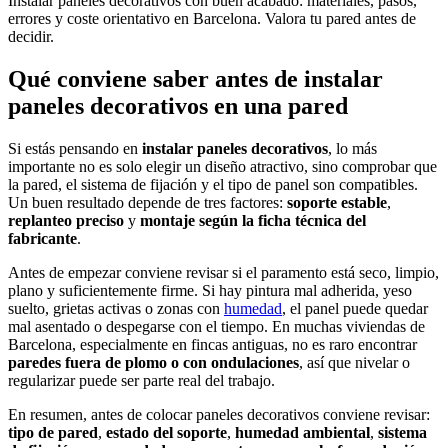
Instalar paneles decorativos con buen acabado: materiales, pasos,
errores y coste orientativo en Barcelona. Valora tu pared antes de
decidir.
Qué conviene saber antes de instalar
paneles decorativos en una pared
Si estás pensando en
instalar paneles decorativos
, lo más
importante no es solo elegir un diseño atractivo, sino comprobar que
la pared, el sistema de fijación y el tipo de panel son compatibles.
Un buen resultado depende de tres factores:
soporte estable
,
replanteo preciso
y
montaje según la ficha técnica del
fabricante
.
Antes de empezar conviene revisar si el paramento está seco, limpio,
plano y suficientemente firme. Si hay pintura mal adherida, yeso
suelto, grietas activas o zonas con
humedad
, el panel puede quedar
mal asentado o despegarse con el tiempo. En muchas viviendas de
Barcelona, especialmente en fincas antiguas, no es raro encontrar
paredes fuera de plomo o con ondulaciones
, así que nivelar o
regularizar puede ser parte real del trabajo.
En resumen, antes de colocar paneles decorativos conviene revisar:
tipo de pared
,
estado del soporte
,
humedad ambiental
,
sistema