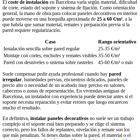
El
coste de instalación
en Barcelona varía según material, dificultad
de corte, estado del soporte y sistema de fijación. Como orientación
general, la mano de obra para colocar paneles decorativos en interior
puede moverse en una horquilla aproximada de
25 a 60 €/m²
, a la
que habría que sumar material, remates y preparación previa si la
pared requiere regularización.
Caso
Rango orientativo
Instalación sencilla sobre pared regular
25-35 €/m²
Montaje con cortes, enchufes y remates visibles
35-50 €/m²
Pared con desniveles o sistema sobre rastreles
45-60 €/m² o más
Suele compensar pedir ayuda profesional cuando hay
pared
irregular
, humedades previas, encuentros delicados, paneles de
precio alto o necesidad de un acabado muy preciso en salones,
cabeceros o zonas de representación. En viviendas antiguas de
Barcelona, un instalador con experiencia puede detectar antes si el
soporte necesita reparación y evitar errores que luego encarecen
mucho el resultado.
En definitiva,
instalar paneles decorativos
no suele ser un trabajo
complejo si el soporte está bien preparado y se elige el sistema
correcto, pero los fallos de replanteo, nivelación y remate son los
que más penalizan. Si tienes dudas sobre la pared, el material o el