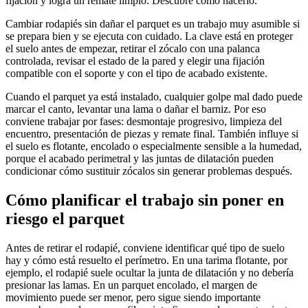
fijación y logra un remate limpio. Descubre cómo hacerlo.
Cambiar rodapiés sin dañar el parquet es un trabajo muy asumible si
se prepara bien y se ejecuta con cuidado. La clave está en proteger
el suelo antes de empezar, retirar el zócalo con una palanca
controlada, revisar el estado de la pared y elegir una fijación
compatible con el soporte y con el tipo de acabado existente.
Cuando el parquet ya está instalado, cualquier golpe mal dado puede
marcar el canto, levantar una lama o dañar el barniz. Por eso
conviene trabajar por fases: desmontaje progresivo, limpieza del
encuentro, presentación de piezas y remate final. También influye si
el suelo es flotante, encolado o especialmente sensible a la humedad,
porque el acabado perimetral y las juntas de dilatación pueden
condicionar cómo sustituir zócalos sin generar problemas después.
Cómo planificar el trabajo sin poner en
riesgo el parquet
Antes de retirar el rodapié, conviene identificar qué tipo de suelo
hay y cómo está resuelto el perímetro. En una tarima flotante, por
ejemplo, el rodapié suele ocultar la junta de dilatación y no debería
presionar las lamas. En un parquet encolado, el margen de
movimiento puede ser menor, pero sigue siendo importante