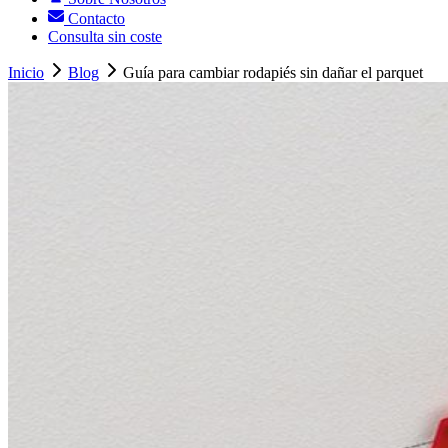
Contacto
Consulta sin coste
Inicio
Blog
Guía para cambiar rodapiés sin dañar el parquet