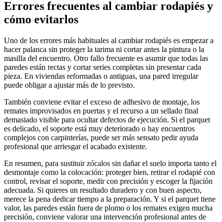
Errores frecuentes al cambiar rodapiés y
cómo evitarlos
Uno de los errores más habituales al cambiar rodapiés es empezar a
hacer palanca sin proteger la tarima ni cortar antes la pintura o la
masilla del encuentro. Otro fallo frecuente es asumir que todas las
paredes están rectas y cortar series completas sin presentar cada
pieza. En viviendas reformadas o antiguas, una pared irregular
puede obligar a ajustar más de lo previsto.
También conviene evitar el exceso de adhesivo de montaje, los
remates improvisados en puertas y el recurso a un sellado final
demasiado visible para ocultar defectos de ejecución. Si el parquet
es delicado, el soporte está muy deteriorado o hay encuentros
complejos con carpinterías, puede ser más sensato pedir ayuda
profesional que arriesgar el acabado existente.
En resumen, para sustituir zócalos sin dañar el suelo importa tanto el
desmontaje como la colocación: proteger bien, retirar el rodapié con
control, revisar el soporte, medir con precisión y escoger la fijación
adecuada. Si quieres un resultado duradero y con buen aspecto,
merece la pena dedicar tiempo a la preparación. Y si el parquet tiene
valor, las paredes están fuera de plomo o los remates exigen mucha
precisión, conviene valorar una intervención profesional antes de