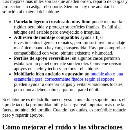
Las mejoras más útiles son las que añaden orden, reparto de cargas y
protección sin castigar el soporte. Siempre hay que adaptar la
solución al material del tabique.
Panelado ligero o trasdosado muy fino:
puede mejorar la
rigidez percibida y proteger superficies frágiles. Es útil si el
tabique está estable pero envejecido o irregular.
Adhesivo de montaje compatible:
ayuda a fijar
revestimientos ligeros o remates, pero no sustituye un anclaje
mecánico cuando hay carga suspendida. Hay que comprobar
compatibilidad con yeso, pintura existente y humedad.
Perfiles de apoyo reversibles:
en algunos casos permiten
estabilizar un panel o remate sin demoler. Conviene revisar
apoyos en suelo y techo y no forzar el tabique.
Mobiliario bien anclado y apoyado:
un
mueble alto o una
estantería ligera, correctamente fijados según el soporte
,
pueden ayudar a ordenar cargas y evitar vibraciones locales,
pero nunca deben sobrecargar una pared débil.
Si el tabique es de ladrillo hueco, yeso laminado o soporte mixto, el
tipo de taco, la profundidad útil y la carga real importan más que la
fuerza nominal del tornillo. Cuando hay dudas, es preferible reducir
peso y repartir apoyos.
Cómo mejorar el ruido y las vibraciones