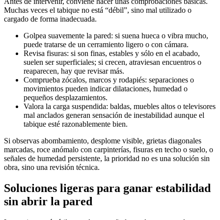
Antes de intervenir, conviene hacer unas comprobaciones básicas.
Muchas veces el tabique no está “débil”, sino mal utilizado o
cargado de forma inadecuada.
Golpea suavemente la pared: si suena hueca o vibra mucho,
puede tratarse de un cerramiento ligero o con cámara.
Revisa fisuras: si son finas, estables y sólo en el acabado,
suelen ser superficiales; si crecen, atraviesan encuentros o
reaparecen, hay que revisar más.
Comprueba zócalos, marcos y rodapiés: separaciones o
movimientos pueden indicar dilataciones, humedad o
pequeños desplazamientos.
Valora la carga suspendida: baldas, muebles altos o televisores
mal anclados generan sensación de inestabilidad aunque el
tabique esté razonablemente bien.
Si observas abombamiento, desplome visible, grietas diagonales
marcadas, roce anómalo con carpinterías, fisuras en techo o suelo, o
señales de humedad persistente, la prioridad no es una solución sin
obra, sino una revisión técnica.
Soluciones ligeras para ganar estabilidad
sin abrir la pared