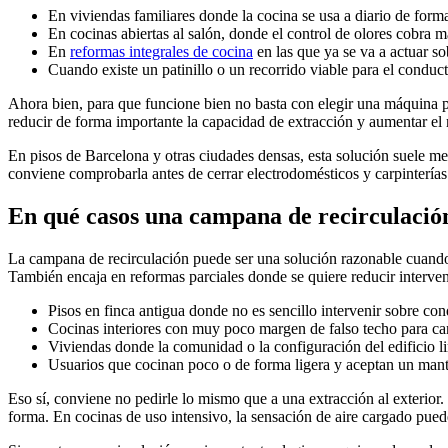
En viviendas familiares donde la cocina se usa a diario de forma
En cocinas abiertas al salón, donde el control de olores cobra 
En
reformas integrales de cocina
en las que ya se va a actuar so
Cuando existe un patinillo o un recorrido viable para el condu
Ahora bien, para que funcione bien no basta con elegir una máquina 
reducir de forma importante la capacidad de extracción y aumentar el 
En pisos de Barcelona y otras ciudades densas, esta solución suele mer
conviene comprobarla antes de cerrar electrodomésticos y carpinterías
En qué casos una campana de recirculació
La campana de recirculación puede ser una solución razonable cuando 
También encaja en reformas parciales donde se quiere reducir intervenc
Pisos en finca antigua donde no es sencillo intervenir sobre con
Cocinas interiores con muy poco margen de falso techo para ca
Viviendas donde la comunidad o la configuración del edificio 
Usuarios que cocinan poco o de forma ligera y aceptan un mante
Eso sí, conviene no pedirle lo mismo que a una extracción al exterior
forma. En cocinas de uso intensivo, la sensación de aire cargado puede