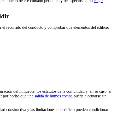
penderá mucho de ese cuidado periódico y de aspectos como
elegir
idir
r el recorrido del conducto y comprobar qué elementos del edificio
uración del inmueble, los estatutos de la comunidad y, en su caso, si
dar por hecho que una
salida de humos cocina
puede ejecutarse sin
ad constructiva y las limitaciones del edificio pueden condicionar