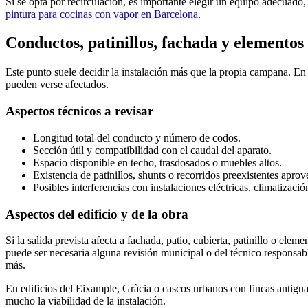
Si se opta por recirculación, es importante elegir un equipo adecuad
pintura para cocinas con vapor en Barcelona
.
Conductos, patinillos, fachada y elementos
Este punto suele decidir la instalación más que la propia campana. En
pueden verse afectados.
Aspectos técnicos a revisar
Longitud total del conducto y número de codos.
Sección útil y compatibilidad con el caudal del aparato.
Espacio disponible en techo, trasdosados o muebles altos.
Existencia de patinillos, shunts o recorridos preexistentes aprov
Posibles interferencias con instalaciones eléctricas, climatizació
Aspectos del edificio y de la obra
Si la salida prevista afecta a fachada, patio, cubierta, patinillo o ele
puede ser necesaria alguna revisión municipal o del técnico responsa
más.
En edificios del Eixample, Gràcia o cascos urbanos con fincas antigua
mucho la viabilidad de la instalación.