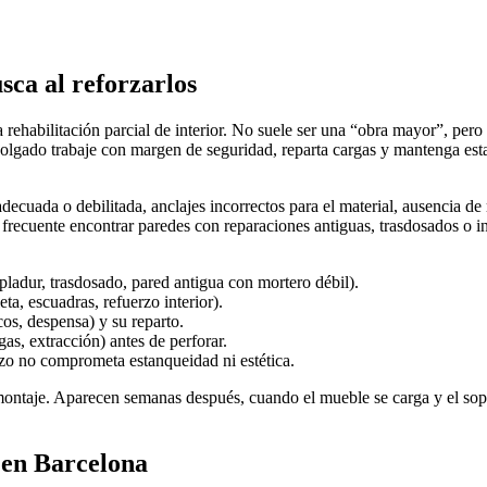
usca al reforzarlos
ehabilitación parcial de interior. No suele ser una “obra mayor”, pero s
colgado trabaje con margen de seguridad, reparta cargas y mantenga esta
ecuada o debilitada, anclajes incorrectos para el material, ausencia de r
 frecuente encontrar paredes con reparaciones antiguas, trasdosados o 
, pladur, trasdosado, pared antigua con mortero débil).
eta, escuadras, refuerzo interior).
cos, despensa) y su reparto.
as, extracción) antes de perforar.
erzo no comprometa estanqueidad ni estética.
montaje. Aparecen semanas después, cuando el mueble se carga y el sopo
 en Barcelona