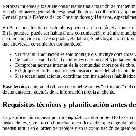
Reforzar muebles altos suele considerarse una actuación de mantenimien
España, el marco general de responsabilidades en edificación y agent
General para la Defensa de los Consumidores y Usuarios, especialment
En Barcelona, los trámites de obras pueden variar según el alcance: n
En la práctica, puede ser habitual una comunicación o trámite municip
siempre coincide con L’Hospitalet, Badalona, Sant Cugat u otros). Si
que atraviesen cerramientos compartidos).
Verificar si la actuación es solo montaje o si incluye obra (rozar
Consultar el canal oficial de trámites de obras del Ajuntament 
Comprobar normas internas de la comunidad (horarios de obra, 
Exigir que el profesional respete instrucciones del fabricante d
Si se tocan instalaciones, coordinar con instaladores habilitado
Base técnica:
aunque el refuerzo de muebles no es “estructura” del edi
documentación, además de la información previa al cliente.
Requisitos técnicos y planificación antes d
La planificación empieza por un diagnóstico del soporte. No basta con
instalaciones, y zonas con humedad o condensación que degradan el agar
pueden influir en el orden de trabajos y en la coordinación de gremios