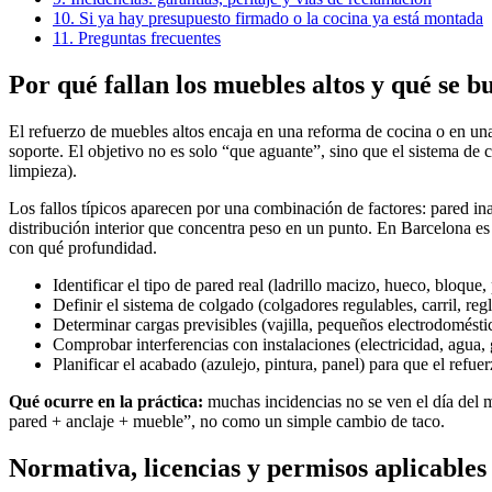
10. Si ya hay presupuesto firmado o la cocina ya está montada
11. Preguntas frecuentes
Por qué fallan los muebles altos y qué se b
El refuerzo de muebles altos encaja en una reforma de cocina o en una r
soporte. El objetivo no es solo “que aguante”, sino que el sistema de 
limpieza).
Los fallos típicos aparecen por una combinación de factores: pared inad
distribución interior que concentra peso en un punto. En Barcelona es
con qué profundidad.
Identificar el tipo de pared real (ladrillo macizo, hueco, bloque
Definir el sistema de colgado (colgadores regulables, carril, regl
Determinar cargas previsibles (vajilla, pequeños electrodomésti
Comprobar interferencias con instalaciones (electricidad, agua, g
Planificar el acabado (azulejo, pintura, panel) para que el refu
Qué ocurre en la práctica:
muchas incidencias no se ven el día del 
pared + anclaje + mueble”, no como un simple cambio de taco.
Normativa, licencias y permisos aplicables