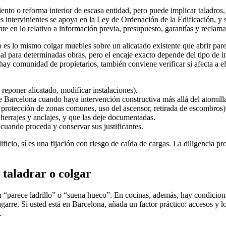
to o reforma interior de escasa entidad, pero puede implicar taladros, r
es intervinientes se apoya en la Ley de Ordenación de la Edificación, 
e en lo relativo a información previa, presupuesto, garantías y reclama
o es lo mismo colgar muebles sobre un alicatado existente que abrir par
al para determinadas obras, pero el encaje exacto depende del tipo de i
 hay comunidad de propietarios, también conviene verificar si afecta a
, reponer alicatado, modificar instalaciones).
de Barcelona cuando haya intervención constructiva más allá del atornill
protección de zonas comunes, uso del ascensor, retirada de escombros)
e herrajes y anclajes, y que las deje documentadas.
s cuando proceda y conservar sus justificantes.
ficio, sí es una fijación con riesgo de caída de cargas. La diligencia pr
e taladrar o colgar
 “parece ladrillo” o “suena hueco”. En cocinas, además, hay condicionan
re. Si usted está en Barcelona, añada un factor práctico: accesos y log
.