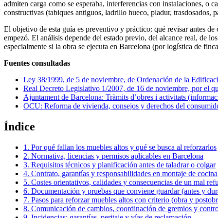
admiten carga como se esperaba, interferencias con instalaciones, o ca
constructivas (tabiques antiguos, ladrillo hueco, pladur, trasdosados,
El objetivo de esta guía es preventivo y práctico: qué revisar antes d
empezó. El análisis depende del estado previo, del alcance real, de lo
especialmente si la obra se ejecuta en Barcelona (por logística de finc
Fuentes consultadas
Ley 38/1999, de 5 de noviembre, de Ordenación de la Edificac
Real Decreto Legislativo 1/2007, de 16 de noviembre, por el qu
Ajuntament de Barcelona: Tràmits d’obres i activitats (informaci
OCU: Reforma de vivienda, consejos y derechos del consumid
Índice
1. Por qué fallan los muebles altos y qué se busca al reforzarlos
2. Normativa, licencias y permisos aplicables en Barcelona
3. Requisitos técnicos y planificación antes de taladrar o colgar
4. Contrato, garantías y responsabilidades en montaje de cocina
5. Costes orientativos, calidades y consecuencias de un mal ref
6. Documentación y pruebas que conviene guardar (antes y dur
7. Pasos para reforzar muebles altos con criterio (obra y postobr
8. Comunicación de cambios, coordinación de gremios y contro
9. Incidencias: garantías, peritaje y vías de reclamación