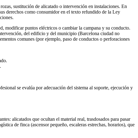
ozas, sustitución de alicatado o intervención en instalaciones. En
y sus derechos como consumidor en el texto refundido de la Ley
ciones.
ed, modificar puntos eléctricos o cambiar la campana y su conducto.
ntervención, del edificio y del municipio (Barcelona ciudad no
 elementos comunes (por ejemplo, paso de conductos o perforaciones
ado.
.
ofesional se evalúa por adecuación del sistema al soporte, ejecución y
tes: alicatados que ocultan el material real, trasdosados para pasar
ística de finca (ascensor pequeño, escaleras estrechas, horarios), que