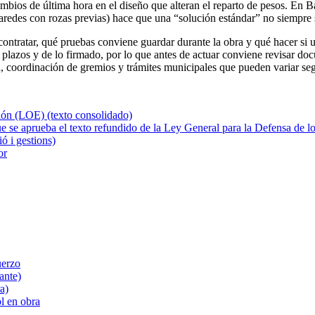
mbios de última hora en el diseño que alteran el reparto de pesos. En B
 paredes con rozas previas) hace que una “solución estándar” no siempre 
e contratar, qué pruebas conviene guardar durante la obra y qué hacer si
s plazos y de lo firmado, por lo que antes de actuar conviene revisar do
a, coordinación de gremios y trámites municipales que pueden variar segú
ión (LOE) (texto consolidado)
e se aprueba el texto refundido de la Ley General para la Defensa de 
ó i gestions)
or
uerzo
ante)
a)
l en obra