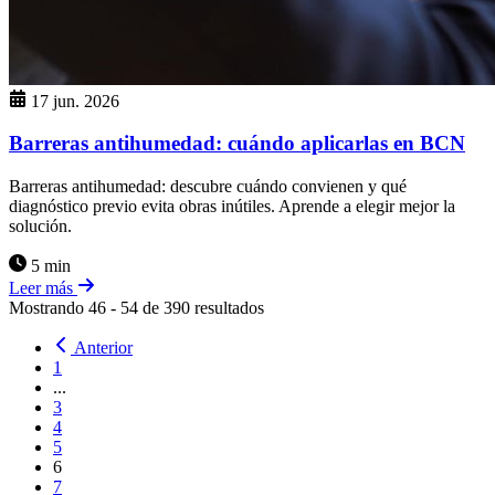
17 jun. 2026
Barreras antihumedad: cuándo aplicarlas en BCN
Barreras antihumedad: descubre cuándo convienen y qué
diagnóstico previo evita obras inútiles. Aprende a elegir mejor la
solución.
5 min
Leer más
Mostrando
46
-
54
de
390
resultados
Anterior
1
...
3
4
5
6
7