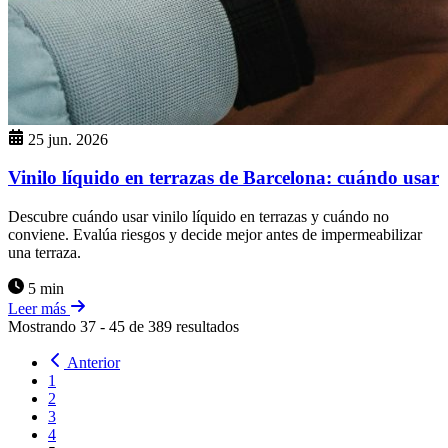
25 jun. 2026
Vinilo líquido en terrazas de Barcelona: cuándo usar
Descubre cuándo usar vinilo líquido en terrazas y cuándo no
conviene. Evalúa riesgos y decide mejor antes de impermeabilizar
una terraza.
5 min
Leer más
Mostrando
37
-
45
de
389
resultados
Anterior
1
2
3
4