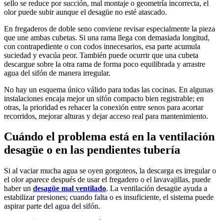
sello se reduce por succión, mal montaje o geometría incorrecta, el
olor puede subir aunque el desagüe no esté atascado.
En fregaderos de doble seno conviene revisar especialmente la pieza
que une ambas cubetas. Si una rama llega con demasiada longitud,
con contrapediente o con codos innecesarios, esa parte acumula
suciedad y evacúa peor. También puede ocurrir que una cubeta
descargue sobre la otra rama de forma poco equilibrada y arrastre
agua del sifón de manera irregular.
No hay un esquema único válido para todas las cocinas. En algunas
instalaciones encaja mejor un sifón compacto bien registrable; en
otras, la prioridad es rehacer la conexión entre senos para acortar
recorridos, mejorar alturas y dejar acceso real para mantenimiento.
Cuándo el problema está en la ventilación
desagüe o en las pendientes tubería
Si al vaciar mucha agua se oyen gorgoteos, la descarga es irregular o
el olor aparece después de usar el fregadero o el lavavajillas, puede
haber un
desagüe mal ventilado
. La ventilación desagüe ayuda a
estabilizar presiones; cuando falta o es insuficiente, el sistema puede
aspirar parte del agua del sifón.