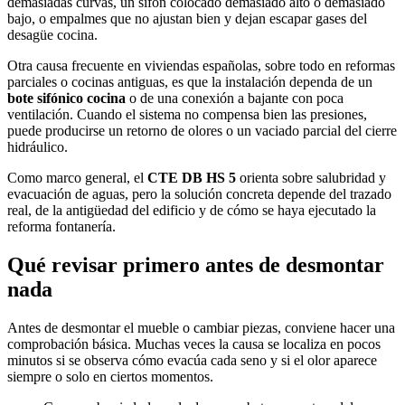
demasiadas curvas, un sifón colocado demasiado alto o demasiado
bajo, o empalmes que no ajustan bien y dejan escapar gases del
desagüe cocina.
Otra causa frecuente en viviendas españolas, sobre todo en reformas
parciales o cocinas antiguas, es que la instalación dependa de un
bote sifónico cocina
o de una conexión a bajante con poca
ventilación. Cuando el sistema no compensa bien las presiones,
puede producirse un retorno de olores o un vaciado parcial del cierre
hidráulico.
Como marco general, el
CTE DB HS 5
orienta sobre salubridad y
evacuación de aguas, pero la solución concreta depende del trazado
real, de la antigüedad del edificio y de cómo se haya ejecutado la
reforma fontanería.
Qué revisar primero antes de desmontar
nada
Antes de desmontar el mueble o cambiar piezas, conviene hacer una
comprobación básica. Muchas veces la causa se localiza en pocos
minutos si se observa cómo evacúa cada seno y si el olor aparece
siempre o solo en ciertos momentos.