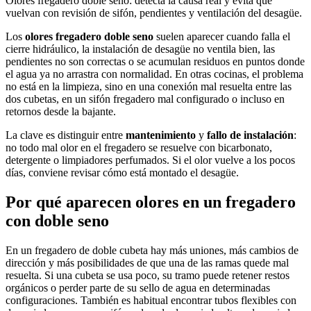
Olores fregadero doble seno: detecta la causa real y evita que
vuelvan con revisión de sifón, pendientes y ventilación del desagüe.
Los
olores fregadero doble seno
suelen aparecer cuando falla el
cierre hidráulico, la instalación de desagüe no ventila bien, las
pendientes no son correctas o se acumulan residuos en puntos donde
el agua ya no arrastra con normalidad. En otras cocinas, el problema
no está en la limpieza, sino en una conexión mal resuelta entre las
dos cubetas, en un sifón fregadero mal configurado o incluso en
retornos desde la bajante.
La clave es distinguir entre
mantenimiento
y
fallo de instalación
:
no todo mal olor en el fregadero se resuelve con bicarbonato,
detergente o limpiadores perfumados. Si el olor vuelve a los pocos
días, conviene revisar cómo está montado el desagüe.
Por qué aparecen olores en un fregadero
con doble seno
En un fregadero de doble cubeta hay más uniones, más cambios de
dirección y más posibilidades de que una de las ramas quede mal
resuelta. Si una cubeta se usa poco, su tramo puede retener restos
orgánicos o perder parte de su sello de agua en determinadas
configuraciones. También es habitual encontrar tubos flexibles con