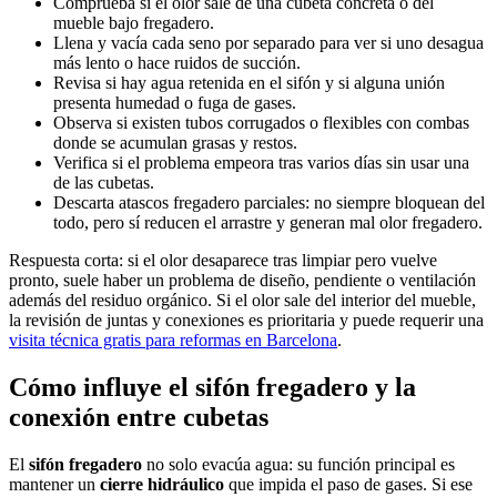
Comprueba si el olor sale de una cubeta concreta o del
mueble bajo fregadero.
Llena y vacía cada seno por separado para ver si uno desagua
más lento o hace ruidos de succión.
Revisa si hay agua retenida en el sifón y si alguna unión
presenta humedad o fuga de gases.
Observa si existen tubos corrugados o flexibles con combas
donde se acumulan grasas y restos.
Verifica si el problema empeora tras varios días sin usar una
de las cubetas.
Descarta atascos fregadero parciales: no siempre bloquean del
todo, pero sí reducen el arrastre y generan mal olor fregadero.
Respuesta corta: si el olor desaparece tras limpiar pero vuelve
pronto, suele haber un problema de diseño, pendiente o ventilación
además del residuo orgánico. Si el olor sale del interior del mueble,
la revisión de juntas y conexiones es prioritaria y puede requerir una
visita técnica gratis para reformas en Barcelona
.
Cómo influye el sifón fregadero y la
conexión entre cubetas
El
sifón fregadero
no solo evacúa agua: su función principal es
mantener un
cierre hidráulico
que impida el paso de gases. Si ese