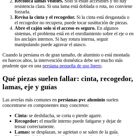
Recoloca lamas visibles.
Solo si están accesibles y no hay
resistencia clara. Si una lama está doblada o rota, no conviene
forzarla.
Revisa la cinta y el recogedor.
Si la cinta está desgastada o
el recogedor no recupera, puede tocar sustitución de piezas.
Abre el cajón solo si el acceso es seguro.
En algunos
sistemas, el problema está en el enrollamiento sobre el eje o en
los anclajes internos. Si hay rotura interna, seguir
manipulando puede agravar el atasco.
Cuando la persiana es de gran tamaño, de aluminio o está montada
en huecos altos, la intervención doméstica debe ser mucho más
prudente que en una
persiana pequeña de uso ligero
.
Qué piezas suelen fallar: cinta, recogedor,
lamas, eje y guías
Las averías más comunes en
persianas pvc aluminio
suelen
concentrarse en componentes muy concretos:
Cinta:
se deshilacha, se corta o pierde agarre.
Recogedor:
el muelle interno puede fatigarse y dejar de
tensar correctamente.
Lamas:
se desplazan, se agrietan o se salen de la guía.