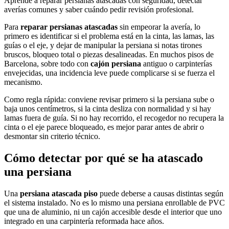
Aprende a reparar persianas atascadas con seguridad, detectar
averías comunes y saber cuándo pedir revisión profesional.
Para
reparar persianas atascadas
sin empeorar la avería, lo
primero es identificar si el problema está en la cinta, las lamas, las
guías o el eje, y dejar de manipular la persiana si notas tirones
bruscos, bloqueo total o piezas desalineadas. En muchos pisos de
Barcelona, sobre todo con
cajón persiana
antiguo o carpinterías
envejecidas, una incidencia leve puede complicarse si se fuerza el
mecanismo.
Como regla rápida: conviene revisar primero si la persiana sube o
baja unos centímetros, si la cinta desliza con normalidad y si hay
lamas fuera de guía. Si no hay recorrido, el recogedor no recupera la
cinta o el eje parece bloqueado, es mejor parar antes de abrir o
desmontar sin criterio técnico.
Cómo detectar por qué se ha atascado
una persiana
Una
persiana atascada piso
puede deberse a causas distintas según
el sistema instalado. No es lo mismo una persiana enrollable de PVC
que una de aluminio, ni un cajón accesible desde el interior que uno
integrado en una carpintería reformada hace años.