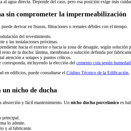
 al agua directa. Depende del caso, pero esa posición exige más cuidad
cha sin comprometer la impermeabilización
uede derivar en fisuras, filtraciones o remates débiles con el tiempo.
odulación del revestimiento.
e y las instalaciones próximas.
pendiente hacia el exterior o hacia la zona de desagüe, según solución p
 resto de la ducha: lámina, membrana o solución definida por fabricante
al atención a solapes y puntos críticos.
de corresponda, incluyendo la elección del
cemento cola según humedad
ad en edificios, puede consultarse el
Código Técnico de la Edificación
,
 un nicho de ducha
a absorción y fácil mantenimiento. Un
nicho ducha porcelánico
es hab
 principal.
tema lo admite.
o y al fabricante.