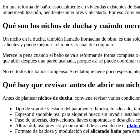
En una reforma de baño, especialmente en viviendas existentes de Barc
impermeabilización, pendientes interiores y alicatado. Por eso convien
Qué son los nichos de ducha y cuándo mere
Un nicho en la ducha, también llamado hornacina de obra, es una soluc
salientes y puede mejorar la limpieza visual del conjunto.
Merece la pena cuando el baño se va a reformar de forma completa o c
que abrir después una pared acabada, porque así se puede coordinar 
No en todos los baños compensa. Si el tabique tiene poco espesor, aloja
Qué hay que revisar antes de abrir un nich
Antes de plantear
nichos de ducha
, conviene revisar varios condicio
Tipo de soporte y estado del paramento: fábrica, trasdosado, ta
Espesor disponible real para alojar el hueco sin invadir instala
Paso de tuberías, derivaciones, llaves empotradas o desagües c
Altura útil, uso previsto y comodidad de acceso desde el
plato
Formato de baldosa y modulación del
alicatado baño
para evit