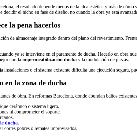
elona, el resultado depende menos de la idea estética y más de cómo se 
e decidir el nicho en fase de diseño, no cuando la obra ya está avanzad
ce la pena hacerlos
ión de almacenaje integrado dentro del plano del revestimiento. Frente
uando ya se interviene en el paramento de ducha. Hacerlo en obra nueva
mejor con la
impermeabilización ducha
y la modulación de piezas.
 instalaciones o el sistema existente dificulta una ejecución segura, pu
o en la zona de ducha
nantes de obra. En reformas Barcelona, donde abundan baños existentes c
bique cerámico o sistema ligero.
ciones ni comprometer el soporte.
ercanos.
 de ducha
.
ar cortes pobres o remates improvisados.