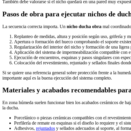
También debe valorarse si el nicho quedará en una pared muy expuesta
Pasos de obra para ejecutar nichos de du
La secuencia correcta importa. Un
nicho ducha obra
mal coordinado p
Replanteo de medidas, altura y posición según uso, grifería y m
Apertura o formación del hueco comprobando el soporte existent
Regularización del interior del nicho y formación de una ligera 
Aplicación del sistema de impermeabilización compatible con el
Ejecución de encuentros, esquinas y pasos singulares con especi
Colocación del revestimiento, rejuntado y sellados finales don
Si se quiere una referencia general sobre protección frente a la humed
importante aquí es la buena ejecución del sistema completo.
Materiales y acabados recomendables para
En zona húmeda suelen funcionar bien los acabados cerámicos de baj
la ducha.
Porcelánico o piezas cerámicas compatibles con el revestimiento
Perfilería de remate en esquinas si el diseño lo requiere y el sis
Adhesivos,
rejuntados
y sellados adecuados al soporte, al format