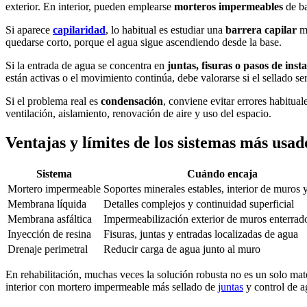
exterior. En interior, pueden emplearse
morteros impermeables
de ba
Si aparece
capilaridad
, lo habitual es estudiar una
barrera capilar
me
quedarse corto, porque el agua sigue ascendiendo desde la base.
Si la entrada de agua se concentra en
juntas, fisuras o pasos de inst
están activas o el movimiento continúa, debe valorarse si el sellado se
Si el problema real es
condensación
, conviene evitar errores habitua
ventilación, aislamiento, renovación de aire y uso del espacio.
Ventajas y límites de los sistemas más usad
Sistema
Cuándo encaja
Mortero impermeable
Soportes minerales estables, interior de muros y
Membrana líquida
Detalles complejos y continuidad superficial
Membrana asfáltica
Impermeabilización exterior de muros enterrad
Inyección de resina
Fisuras, juntas y entradas localizadas de agua
Drenaje perimetral
Reducir carga de agua junto al muro
En rehabilitación, muchas veces la solución robusta no es un solo mat
interior con mortero impermeable más sellado de
juntas
y control de 