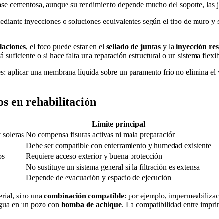
se cementosa, aunque su rendimiento depende mucho del soporte, las ju
diante inyecciones o soluciones equivalentes según el tipo de muro y su
alaciones
, el foco puede estar en el
sellado de juntas
y la
inyección res
rá suficiente o si hace falta una reparación estructural o un sistema flex
les: aplicar una membrana líquida sobre un paramento frío no elimina el v
os en rehabilitación
Límite principal
 soleras
No compensa fisuras activas ni mala preparación
Debe ser compatible con enterramiento y humedad existente
os
Requiere acceso exterior y buena protección
No sustituye un sistema general si la filtración es extensa
Depende de evacuación y espacio de ejecución
erial, sino una
combinación compatible
: por ejemplo, impermeabilizac
agua en un pozo con
bomba de achique
. La compatibilidad entre impr