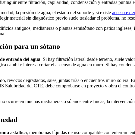
stinguir entre filtración, capilaridad, condensación y entradas puntuales
umedad, la presión de agua, el estado del soporte y si existe
acceso exter
ir material sin diagnóstico previo suele trasladar el problema, no reso
ficios antiguos, medianeras o plantas semisótano con patios ingleses, i
ua.
ción para un sótano
de entrada del agua
. Si hay filtración lateral desde terreno, suele va
ógica cambia: interesa cortar el ascenso de agua en muro. Si hay condens
ado, revocos degradados, sales, juntas frías o encuentros muro-solera. En
-HS Salubridad del CTE, debe comprobarse en proyecto y obra el contro
como ocurre en muchas medianeras o sótanos entre fincas, la intervención 
umedad
ana asfáltica
, membranas líquidas de uso compatible con enterramien