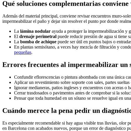
Qué soluciones complementarias conviene 
Además del material principal, conviene revisar encuentros muro-solera
impermeabilizar el paño y dejar sin resolver el punto por donde realme
La
lámina nodular
ayuda a proteger la impermeabilización y ges
El
drenaje perimetral
puede reducir presión de agua si tiene s
La
bomba de achique
puede ser útil en puntos bajos o entrada
En plantas semisótano, a veces hay mezcla de filtración y conde
pequeñas
.
Errores frecuentes al impermeabilizar un 
Confundir eflorescencias o pintura abombada con una única c
Aplicar un revestimiento sobre soporte con sales, partes sueltas o
Ignorar medianeras, patios ingleses y encuentros con aceras o ba
Cerrar trasdosados o pavimentos antes de comprobar si la soluci
Pensar que toda humedad en un sótano se resuelve igual en una
Cuándo merece la pena pedir un diagnóstic
Es especialmente recomendable si hay agua visible tras lluvias, olor p
en Barcelona con acabados nuevos, porque un error de diagnóstico p