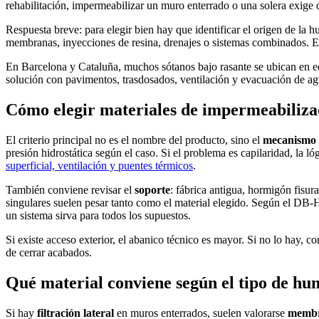
rehabilitación, impermeabilizar un muro enterrado o una solera exige di
Respuesta breve: para elegir bien hay que identificar el origen de la h
membranas, inyecciones de resina, drenajes o sistemas combinados. Eleg
En Barcelona y Cataluña, muchos sótanos bajo rasante se ubican en edi
solución con pavimentos, trasdosados, ventilación y evacuación de ag
Cómo elegir materiales de impermeabiliza
El criterio principal no es el nombre del producto, sino el
mecanismo 
presión hidrostática según el caso. Si el problema es capilaridad, la l
superficial, ventilación y puentes térmicos
.
También conviene revisar el
soporte
: fábrica antigua, hormigón fisur
singulares suelen pesar tanto como el material elegido. Según el DB
un sistema sirva para todos los supuestos.
Si existe acceso exterior, el abanico técnico es mayor. Si no lo hay, 
de cerrar acabados.
Qué material conviene según el tipo de h
Si hay
filtración lateral
en muros enterrados, suelen valorarse
membr