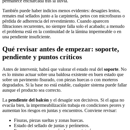
permanece encharcada tras la lluvia.
También puede haber indicios menos evidentes: desagües lentos,
remates mal sellados junto a la carpintería, petos con microfisuras o
pérdida de adherencia del revestimiento. Cuando aparecen
filtraciones recurrentes, no siempre falla solo el acabado; a menudo
el problema está en la continuidad de la lámina impermeable o en
una pendiente insuficiente.
Qué revisar antes de empezar: soporte,
pendiente y puntos críticos
Antes de intervenir, habrá que valorar el estado real del
soporte
. No
es lo mismo actuar sobre una baldosa existente en buen estado que
sobre un pavimento fisurado, con piezas huecas o con morteros
degradados. Si la base no está estable, cualquier sistema puede fallar
aunque el producto sea correcto.
La
pendiente del balcón
y el desagüe son decisivos. Si el agua no
evacúa bien, la impermeabilización trabaja en condiciones peores y
aumentan los riesgos en juntas y encuentros. Conviene revisar:
Fisuras, piezas sueltas y zonas huecas.
Estado del sellado de juntas y perímetros.