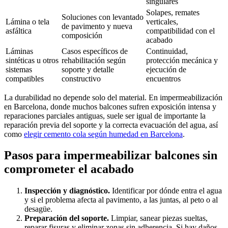
singulares
Solapes, remates
Soluciones con levantado
Lámina o tela
verticales,
de pavimento y nueva
asfáltica
compatibilidad con el
composición
acabado
Láminas
Casos específicos de
Continuidad,
sintéticas u otros
rehabilitación según
protección mecánica y
sistemas
soporte y detalle
ejecución de
compatibles
constructivo
encuentros
La durabilidad no depende solo del material. En impermeabilización
en Barcelona, donde muchos balcones sufren exposición intensa y
reparaciones parciales antiguas, suele ser igual de importante la
reparación previa del soporte y la correcta evacuación del agua, así
como
elegir cemento cola según humedad en Barcelona
.
Pasos para impermeabilizar balcones sin
comprometer el acabado
Inspección y diagnóstico.
Identificar por dónde entra el agua
y si el problema afecta al pavimento, a las juntas, al peto o al
desagüe.
Preparación del soporte.
Limpiar, sanear piezas sueltas,
reparar fisuras y eliminar zonas sin adherencia. Si hay daños