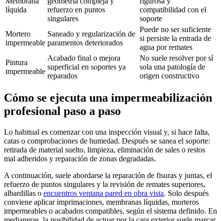
Membrana
geometría compleja y
rigurosa y
líquida
refuerzo en puntos
compatibilidad con el
singulares
soporte
Puede no ser suficiente
Mortero
Saneado y regularización de
si persiste la entrada de
impermeable
paramentos deteriorados
agua por remates
Acabado final o mejora
No suele resolver por sí
Pintura
superficial en soportes ya
sola una patología de
impermeable
reparados
origen constructivo
Cómo se ejecuta una impermeabilización
profesional paso a paso
Lo habitual es comenzar con una inspección visual y, si hace falta,
catas o comprobaciones de humedad. Después se sanea el soporte:
retirada de material suelto, limpieza, eliminación de sales o restos
mal adheridos y reparación de zonas degradadas.
A continuación, suele abordarse la reparación de fisuras y juntas, el
refuerzo de puntos singulares y la revisión de remates superiores,
albardillas o
encuentros ventana pared en obra vista
. Solo después
conviene aplicar imprimaciones, membranas líquidas, morteros
impermeables o acabados compatibles, según el sistema definido. En
medianeras, la posibilidad de actuar por la cara exterior suele marcar