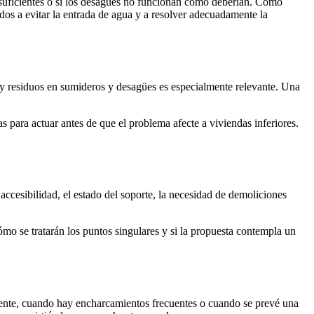
insuficientes o si los desagües no funcionan como deberían. Como
ados a evitar la entrada de agua y a resolver adecuadamente la
s y residuos en sumideros y desagües es especialmente relevante. Una
para actuar antes de que el problema afecte a viviendas inferiores.
ccesibilidad, el estado del soporte, la necesidad de demoliciones
ómo se tratarán los puntos singulares y si la propuesta contempla un
parente, cuando hay encharcamientos frecuentes o cuando se prevé una