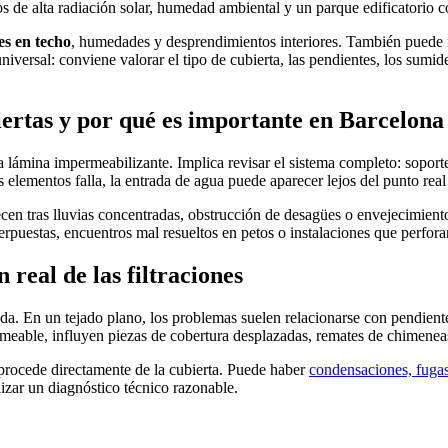
os de alta radiación solar, humedad ambiental y un parque edificatorio 
nes en techo
, humedades y desprendimientos interiores. También puede re
 universal: conviene valorar el tipo de cubierta, las pendientes, los sumid
ertas y por qué es importante en Barcelona
 lámina impermeabilizante. Implica revisar el sistema completo: soporte
 elementos falla, la entrada de agua puede aparecer lejos del punto real
en tras lluvias concentradas, obstrucción de desagües o envejecimiento 
erpuestas, encuentros mal resueltos en petos o instalaciones que perfor
 real de las filtraciones
da. En un tejado plano, los problemas suelen relacionarse con pendient
ermeable, influyen piezas de cobertura desplazadas, remates de chimene
rocede directamente de la cubierta. Puede haber
condensaciones, fugas
lizar un diagnóstico técnico razonable.