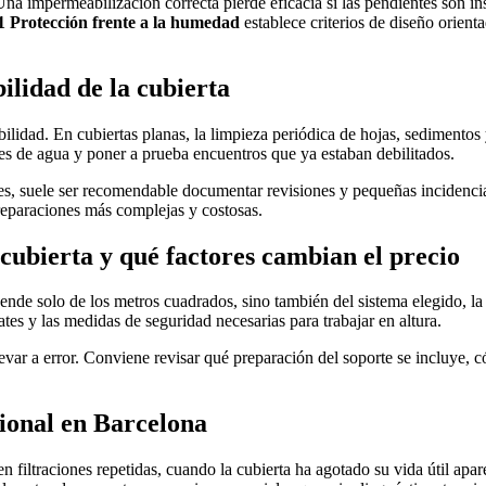
Una impermeabilización correcta pierde eficacia si las pendientes son 
Protección frente a la humedad
establece criterios de diseño orient
ilidad de la cubierta
bilidad. En cubiertas planas, la limpieza periódica de hojas, sedimento
s de agua y poner a prueba encuentros que ya estaban debilitados.
, suele ser recomendable documentar revisiones y pequeñas incidencias 
r reparaciones más complejas y costosas.
ubierta y qué factores cambian el precio
de solo de los metros cuadrados, sino también del sistema elegido, la a
tes y las medidas de seguridad necesarias para trabajar en altura.
var a error. Conviene revisar qué preparación del soporte se incluye, c
ional en Barcelona
cen filtraciones repetidas, cuando la cubierta ha agotado su vida útil a