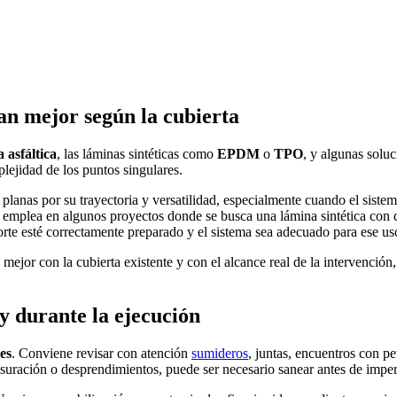
an mejor según la cubierta
asfáltica
, las láminas sintéticas como
EPDM
o
TPO
, y algunas solu
plejidad de los puntos singulares.
planas por su trayectoria y versatilidad, especialmente cuando el siste
 emplea en algunos proyectos donde se busca una lámina sintética con d
orte esté correctamente preparado y el sistema sea adecuado para ese us
 mejor con la cubierta existente y con el alcance real de la intervenció
 y durante la ejecución
es
. Conviene revisar con atención
sumideros
, juntas, encuentros con p
fisuración o desprendimientos, puede ser necesario sanear antes de imper