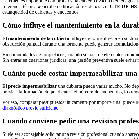
También es importante comprobar si la cubierta evacúa bien el agua. 
referencia técnica general en edificación residencial, el
CTE DB-HS 1 
estanqueidad de cubiertas y encuentros.
Cómo influye el mantenimiento en la durab
El
mantenimiento de la cubierta
influye de forma directa en su dura
obstrucción puntual durante una tormenta puede generar acumulacione
En comunidades de propietarios, cuando se trata de elementos comunes
Sin entrar en cuestiones jurídicas, una gestión preventiva suele evita
Cuánto puede costar impermeabilizar una c
El
precio impermeabilizar
una cubierta puede variar mucho. No depen
previas, la formación de pendientes, el número de encuentros, los rema
Por eso, comparar presupuestos únicamente por importe final puede lle
diagnóstico previo suficiente
.
Cuándo conviene pedir una revisión profes
Suele ser aconsejable solicitar una revisión profesional cuando apare