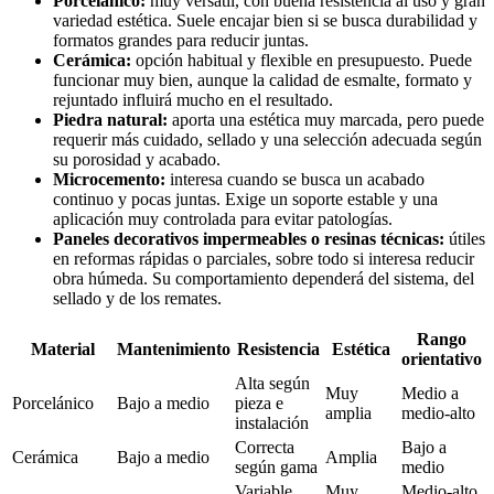
Porcelánico:
muy versátil, con buena resistencia al uso y gran
variedad estética. Suele encajar bien si se busca durabilidad y
formatos grandes para reducir juntas.
Cerámica:
opción habitual y flexible en presupuesto. Puede
funcionar muy bien, aunque la calidad de esmalte, formato y
rejuntado influirá mucho en el resultado.
Piedra natural:
aporta una estética muy marcada, pero puede
requerir más cuidado, sellado y una selección adecuada según
su porosidad y acabado.
Microcemento:
interesa cuando se busca un acabado
continuo y pocas juntas. Exige un soporte estable y una
aplicación muy controlada para evitar patologías.
Paneles decorativos impermeables o resinas técnicas:
útiles
en reformas rápidas o parciales, sobre todo si interesa reducir
obra húmeda. Su comportamiento dependerá del sistema, del
sellado y de los remates.
Rango
Material
Mantenimiento
Resistencia
Estética
orientativo
Alta según
Muy
Medio a
Porcelánico
Bajo a medio
pieza e
amplia
medio-alto
instalación
Correcta
Bajo a
Cerámica
Bajo a medio
Amplia
según gama
medio
Variable
Muy
Medio-alto