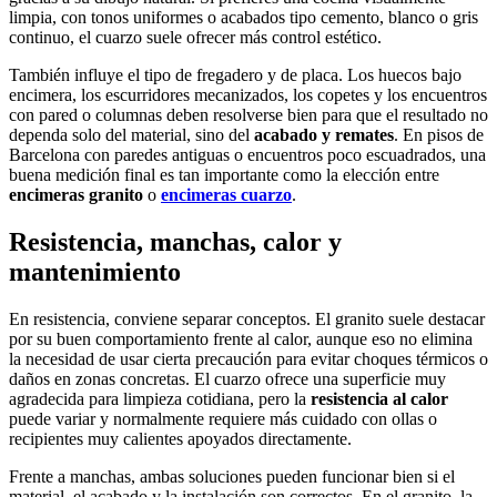
limpia, con tonos uniformes o acabados tipo cemento, blanco o gris
continuo, el cuarzo suele ofrecer más control estético.
También influye el tipo de fregadero y de placa. Los huecos bajo
encimera, los escurridores mecanizados, los copetes y los encuentros
con pared o columnas deben resolverse bien para que el resultado no
dependa solo del material, sino del
acabado y remates
. En pisos de
Barcelona con paredes antiguas o encuentros poco escuadrados, una
buena medición final es tan importante como la elección entre
encimeras granito
o
encimeras cuarzo
.
Resistencia, manchas, calor y
mantenimiento
En resistencia, conviene separar conceptos. El granito suele destacar
por su buen comportamiento frente al calor, aunque eso no elimina
la necesidad de usar cierta precaución para evitar choques térmicos o
daños en zonas concretas. El cuarzo ofrece una superficie muy
agradecida para limpieza cotidiana, pero la
resistencia al calor
puede variar y normalmente requiere más cuidado con ollas o
recipientes muy calientes apoyados directamente.
Frente a manchas, ambas soluciones pueden funcionar bien si el
material, el acabado y la instalación son correctos. En el granito, la