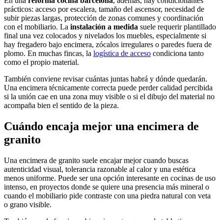
En una
reforma cocina barcelona
, además, hay condicionantes
prácticos: acceso por escalera, tamaño del ascensor, necesidad de
subir piezas largas, protección de zonas comunes y coordinación
con el mobiliario. La
instalación a medida
suele requerir plantillado
final una vez colocados y nivelados los muebles, especialmente si
hay fregadero bajo encimera, zócalos irregulares o paredes fuera de
plomo. En muchas fincas, la
logística de acceso
condiciona tanto
como el propio material.
También conviene revisar cuántas juntas habrá y dónde quedarán.
Una encimera técnicamente correcta puede perder calidad percibida
si la unión cae en una zona muy visible o si el dibujo del material no
acompaña bien el sentido de la pieza.
Cuándo encaja mejor una encimera de
granito
Una encimera de granito suele encajar mejor cuando buscas
autenticidad visual, tolerancia razonable al calor y una estética
menos uniforme. Puede ser una opción interesante en cocinas de uso
intenso, en proyectos donde se quiere una presencia más mineral o
cuando el mobiliario pide contraste con una piedra natural con veta
o grano visible.