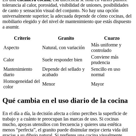
tolerancia al calor, porosidad, visibilidad de uniones, posibilidades
de canto y sensación visual del conjunto. No hay una opción
universalmente superior; la adecuada depende de cómo cocinas, del
mobiliario elegido y del nivel de mantenimiento que estás dispuesto
a asumir.
Criterio
Granito
Cuarzo
Más uniforme y
Aspecto
Natural, con variación
controlado
Conviene más
Calor
Suele responder bien
prudencia
Mantenimiento
Depende del sellado y
Sencillo en uso
diario
acabado
normal
Homogeneidad del
Menor
Mayor
color
Qué cambia en el uso diario de la cocina
En el día a día, la decisión afecta a cómo percibes la superficie de
trabajo y a cuánto te preocupan las marcas de uso. Si cocinas
mucho, apoyas utensilios con frecuencia y quieres una estética
menos “perfecta”, el granito puede disimular mejor cierta vida útil
gracias a su dibujo natural. Si prefieres una cocina visualmente