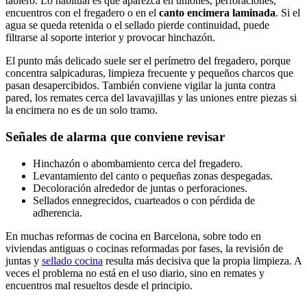
tablero. Lo habitual es que aparezca en uniones, perforaciones,
encuentros con el fregadero o en el
canto encimera laminada
. Si el
agua se queda retenida o el sellado pierde continuidad, puede
filtrarse al soporte interior y provocar hinchazón.
El punto más delicado suele ser el perímetro del fregadero, porque
concentra salpicaduras, limpieza frecuente y pequeños charcos que
pasan desapercibidos. También conviene vigilar la junta contra
pared, los remates cerca del lavavajillas y las uniones entre piezas si
la encimera no es de un solo tramo.
Señales de alarma que conviene revisar
Hinchazón o abombamiento cerca del fregadero.
Levantamiento del canto o pequeñas zonas despegadas.
Decoloración alrededor de juntas o perforaciones.
Sellados ennegrecidos, cuarteados o con pérdida de
adherencia.
En muchas reformas de cocina en Barcelona, sobre todo en
viviendas antiguas o cocinas reformadas por fases, la revisión de
juntas y
sellado cocina
resulta más decisiva que la propia limpieza. A
veces el problema no está en el uso diario, sino en remates y
encuentros mal resueltos desde el principio.