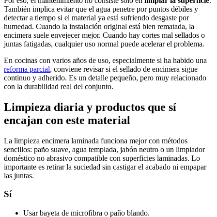
Por eso, el mantenimiento no consiste solo en
limpiar la superficie
.
También implica evitar que el agua penetre por puntos débiles y
detectar a tiempo si el material ya está sufriendo desgaste por
humedad. Cuando la instalación original está bien rematada, la
encimera suele envejecer mejor. Cuando hay cortes mal sellados o
juntas fatigadas, cualquier uso normal puede acelerar el problema.
En cocinas con varios años de uso, especialmente si ha habido una
reforma parcial
, conviene revisar si el sellado de encimera sigue
continuo y adherido. Es un detalle pequeño, pero muy relacionado
con la durabilidad real del conjunto.
Limpieza diaria y productos que sí
encajan con este material
La limpieza encimera laminada funciona mejor con métodos
sencillos: paño suave, agua templada, jabón neutro o un limpiador
doméstico no abrasivo compatible con superficies laminadas. Lo
importante es retirar la suciedad sin castigar el acabado ni empapar
las juntas.
Sí
Usar bayeta de microfibra o paño blando.