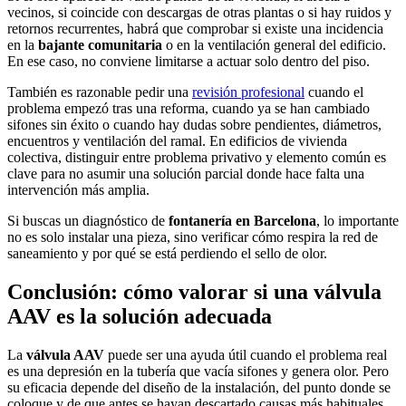
vecinos, si coincide con descargas de otras plantas o si hay ruidos y
retornos recurrentes, habrá que comprobar si existe una incidencia
en la
bajante comunitaria
o en la ventilación general del edificio.
En ese caso, no conviene limitarse a actuar solo dentro del piso.
También es razonable pedir una
revisión profesional
cuando el
problema empezó tras una reforma, cuando ya se han cambiado
sifones sin éxito o cuando hay dudas sobre pendientes, diámetros,
encuentros y ventilación del ramal. En edificios de vivienda
colectiva, distinguir entre problema privativo y elemento común es
clave para no asumir una solución parcial donde hace falta una
intervención más amplia.
Si buscas un diagnóstico de
fontanería en Barcelona
, lo importante
no es solo instalar una pieza, sino verificar cómo respira la red de
saneamiento y por qué se está perdiendo el sello de olor.
Conclusión: cómo valorar si una válvula
AAV es la solución adecuada
La
válvula AAV
puede ser una ayuda útil cuando el problema real
es una depresión en la tubería que vacía sifones y genera olor. Pero
su eficacia depende del diseño de la instalación, del punto donde se
coloque y de que antes se hayan descartado causas más habituales