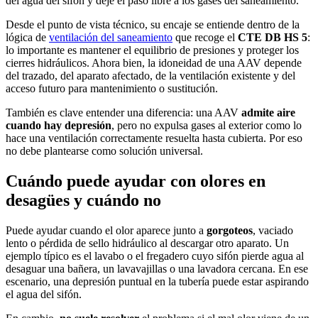
del agua del sifón y deje el paso libre a los gases del saneamiento.
Desde el punto de vista técnico, su encaje se entiende dentro de la
lógica de
ventilación del saneamiento
que recoge el
CTE DB HS 5
:
lo importante es mantener el equilibrio de presiones y proteger los
cierres hidráulicos. Ahora bien, la idoneidad de una AAV depende
del trazado, del aparato afectado, de la ventilación existente y del
acceso futuro para mantenimiento o sustitución.
También es clave entender una diferencia: una AAV
admite aire
cuando hay depresión
, pero no expulsa gases al exterior como lo
hace una ventilación correctamente resuelta hasta cubierta. Por eso
no debe plantearse como solución universal.
Cuándo puede ayudar con olores en
desagües y cuándo no
Puede ayudar cuando el olor aparece junto a
gorgoteos
, vaciado
lento o pérdida de sello hidráulico al descargar otro aparato. Un
ejemplo típico es el lavabo o el fregadero cuyo sifón pierde agua al
desaguar una bañera, un lavavajillas o una lavadora cercana. En ese
escenario, una depresión puntual en la tubería puede estar aspirando
el agua del sifón.