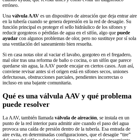
erróneo.
Una
válvula AAV
es un dispositivo de aireación que deja entrar aire
en la tubería cuando se genera depresión en la red de desagüe. Su
función principal es proteger el sello hidráulico de los sifones y
reducir gorgoteos o pérdidas de agua en el sifón, algo que
puede
ayudar
con algunos problemas de olor, pero no sustituye por sí sola
una ventilación del saneamiento bien resuelta.
Si en casa notas olor al vaciar el lavabo, gorgoteo en el fregadero,
mal olor tras una reforma de baño o cocina, o un sifón que parece
quedarse sin agua, la AAV puede encajar en ciertos casos. Aun así,
conviene revisar antes si el origen está en sifones secos, uniones
defectuosas, obstrucciones parciales, pendientes incorrectas o
incluso en una bajante comunitaria.
Qué es una válvula AAV y qué problema
puede resolver
La AAV, también llamada
válvula de aireación
, se instala en un
punto de la red interior para admitir aire cuando el paso del agua
provoca una caída de presión dentro de la tubería. Esa entrada de
aire evita, en determinadas configuraciones, que el desagüe “tire”