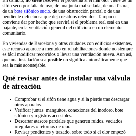
En cambio,
no suele resolver
el problema si el mal olor viene de un
sifón seco por falta de uso, de una junta mal sellada, de una fisura,
de un
bote sifónico sucio
, de una obstrucción parcial o de una
pendiente defectuosa que deja residuos retenidos. Tampoco
conviene dar por hecho que servirá si el problema real está en una
bajante, en la ventilación general del edificio o en un elemento
comunitario.
En viviendas de Barcelona y otras ciudades con edificios existentes,
este recurso aparece a menudo en rehabilitaciones donde no siempre
es fácil modificar recorridos o llevar una ventilación nueva. Aun así,
que una instalación sea
posible
no significa automáticamente que
sea la más aconsejable.
Qué revisar antes de instalar una válvula
de aireación
Comprobar si el sifón tiene agua y si la pierde tras descargar
otros aparatos.
Verificar juntas, manguitos, conexiones del inodoro, bote
sifónico y registros accesibles.
Descartar atascos parciales que generen ruidos, vaciados
irregulares o retornos de olor.
Revisar pendientes y trazado, sobre todo si el olor empezó