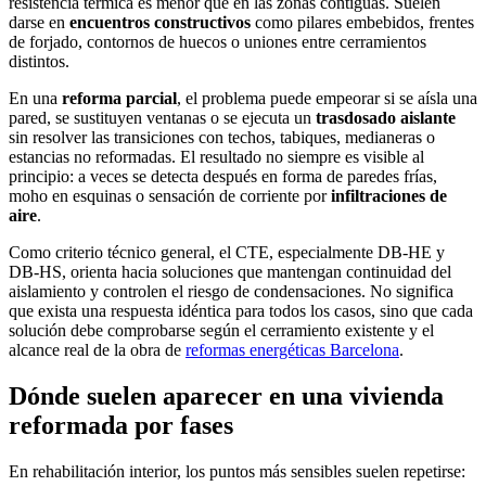
resistencia térmica es menor que en las zonas contiguas. Suelen
darse en
encuentros constructivos
como pilares embebidos, frentes
de forjado, contornos de huecos o uniones entre cerramientos
distintos.
En una
reforma parcial
, el problema puede empeorar si se aísla una
pared, se sustituyen ventanas o se ejecuta un
trasdosado aislante
sin resolver las transiciones con techos, tabiques, medianeras o
estancias no reformadas. El resultado no siempre es visible al
principio: a veces se detecta después en forma de paredes frías,
moho en esquinas o sensación de corriente por
infiltraciones de
aire
.
Como criterio técnico general, el CTE, especialmente DB-HE y
DB-HS, orienta hacia soluciones que mantengan continuidad del
aislamiento y controlen el riesgo de condensaciones. No significa
que exista una respuesta idéntica para todos los casos, sino que cada
solución debe comprobarse según el cerramiento existente y el
alcance real de la obra de
reformas energéticas Barcelona
.
Dónde suelen aparecer en una vivienda
reformada por fases
En rehabilitación interior, los puntos más sensibles suelen repetirse: