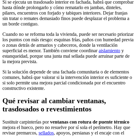
Si se ejecuta un trasdosado interior en fachada, habrá que comprobar
hasta dónde prolongarlo y cómo rematarlo en jambas, dinteles,
pilares, encuentros con forjado y tabiques interiores. Dejar franjas
sin tratar o remates demasiado finos puede desplazar el problema a
un borde contiguo.
Cuando no se reforma toda la vivienda, puede ser necesario priorizar
los puntos con más riesgo: esquinas frías, paños con humedad previa
o zonas detrás de armarios y cabeceros, donde la ventilación
superficial es menor. También conviene coordinar
aislamiento
y
estanqueidad, porque una junta mal sellada puede arruinar parte de
la mejora prevista.
Si la solución depende de una fachada comunitaria o de elementos
comunes, habrá que valorar si la intervención interior es suficiente o
si solo permite una mejora parcial condicionada por el encuentro
constructivo existente.
Qué revisar al cambiar ventanas,
trasdosados o revestimientos
Sustituir carpinterías por
ventanas con rotura de puente térmico
mejora el hueco, pero no resuelve por sí sola el perímetro. Hay que
revisar premarcos,
sellados
, apoyos, persianas y el encaje con el