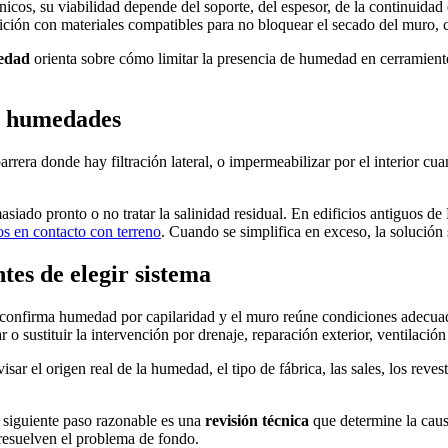
icos, su viabilidad depende del soporte, del espesor, de la continuidad 
posición con materiales compatibles para no bloquear el secado del muro,
edad
orienta sobre cómo limitar la presencia de humedad en cerramientos
de humedades
barrera donde hay filtración lateral, o impermeabilizar por el interior 
ado pronto o no tratar la salinidad residual. En edificios antiguos de 
os en contacto con terreno
. Cuando se simplifica en exceso, la solución 
tes de elegir sistema
nfirma humedad por capilaridad y el muro reúne condiciones adecuadas 
o sustituir la intervención por drenaje, reparación exterior, ventilació
visar el origen real de la humedad, el tipo de fábrica, las sales, los reve
l siguiente paso razonable es una
revisión técnica
que determine la causa
 resuelven el problema de fondo.