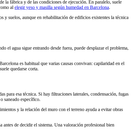
de la fábrica y de las condiciones de ejecución. En paralelo, suele
 como al
elegir yeso y masilla según humedad en Barcelona
.
 y suelos, aunque en rehabilitación de edificios existentes la técnica
cuando el agua sigue entrando desde fuera, puede desplazar el problema,
Barcelona es habitual que varias causas convivan: capilaridad en el
suele quedarse corta.
para esa técnica. Si hay filtraciones laterales, condensación, fugas
n o saneado específico.
stimientos y la relación del muro con el terreno ayuda a evitar obras
 antes de decidir el sistema. Una valoración profesional bien