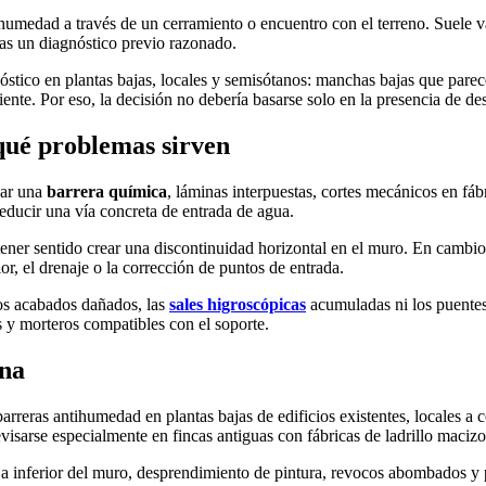
humedad a través de un cerramiento o encuentro con el terreno. Suele v
ras un diagnóstico previo razonado.
nóstico en plantas bajas, locales y semisótanos: manchas bajas que pare
ciente. Por eso, la decisión no debería basarse solo en la presencia de de
qué problemas sirven
ear una
barrera química
, láminas interpuestas, cortes mecánicos en fá
reducir una vía concreta de entrada de agua.
ner sentido crear una discontinuidad horizontal en el muro. En cambio,
or, el drenaje o la corrección de puntos de entrada.
los acabados dañados, las
sales higroscópicas
acumuladas ni los puentes
 y morteros compatibles con el soporte.
ona
rreras antihumedad en plantas bajas de edificios existentes, locales a 
visarse especialmente en fincas antiguas con fábricas de ladrillo maci
a inferior del muro, desprendimiento de pintura, revocos abombados y p