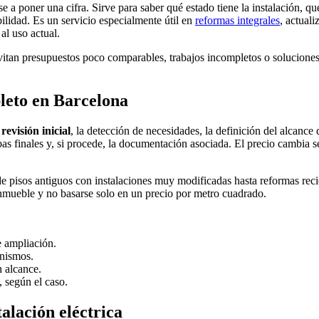
se a poner una cifra. Sirve para saber qué estado tiene la instalación, 
ilidad. Es un servicio especialmente útil en
reformas integrales
, actual
al uso actual.
 evitan presupuestos poco comparables, trabajos incompletos o soluciones
leto en Barcelona
a
revisión inicial
, la detección de necesidades, la definición del alcance d
s finales y, si procede, la documentación asociada. El precio cambia segú
sde pisos antiguos con instalaciones muy modificadas hasta reformas re
l inmueble y no basarse solo en un precio por metro cuadrado.
e ampliación.
anismos.
 alcance.
, según el caso.
alación eléctrica