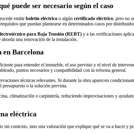
 qué puede ser necesario según el caso
procede emitir
boletín eléctrico
o algún
certificado eléctrico
, pero no s
os requisitos que puedan plantearse en determinados casos por distribuid
ectrotécnico para Baja Tensión (REBT)
y a las verificaciones apli
e aborda una renovación de la instalación.
n en Barcelona
ciente para entender el inmueble, el uso previsto y el nivel de interve
 cableado, puntos necesarios y compatibilidad con la reforma general.
vaciones técnicas relevantes. Si durante la obra aparecen condicionant
 presupuesto o la solución prevista.
ocina, climatización o carpintería, reduciendo improvisaciones y ayudand
ma eléctrica
do sin contexto, sino una valoración que explique qué se va a hacer y p