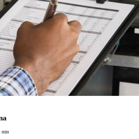
na
4 min