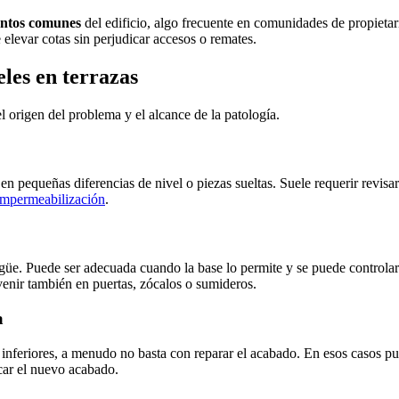
ntos comunes
del edificio, algo frecuente en comunidades de propietari
e elevar cotas sin perjudicar accesos o remates.
eles en terrazas
 origen del problema y el alcance de la patología.
en pequeñas diferencias de nivel o piezas sueltas. Suele requerir revisa
impermeabilización
.
agüe. Puede ser adecuada cuando la base lo permite y se puede controlar 
venir también en puertas, zócalos o sumideros.
a
s inferiores, a menudo no basta con reparar el acabado. En esos casos pue
ocar el nuevo acabado.