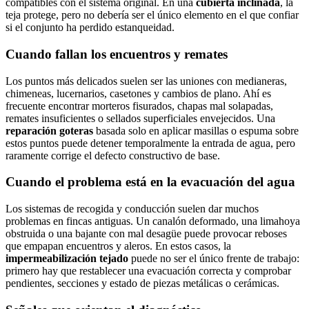
compatibles con el sistema original. En una
cubierta inclinada
, la
teja protege, pero no debería ser el único elemento en el que confiar
si el conjunto ha perdido estanqueidad.
Cuando fallan los encuentros y remates
Los puntos más delicados suelen ser las uniones con medianeras,
chimeneas, lucernarios, casetones y cambios de plano. Ahí es
frecuente encontrar morteros fisurados, chapas mal solapadas,
remates insuficientes o sellados superficiales envejecidos. Una
reparación goteras
basada solo en aplicar masillas o espuma sobre
estos puntos puede detener temporalmente la entrada de agua, pero
raramente corrige el defecto constructivo de base.
Cuando el problema está en la evacuación del agua
Los sistemas de recogida y conducción suelen dar muchos
problemas en fincas antiguas. Un canalón deformado, una limahoya
obstruida o una bajante con mal desagüe puede provocar reboses
que empapan encuentros y aleros. En estos casos, la
impermeabilización tejado
puede no ser el único frente de trabajo:
primero hay que restablecer una evacuación correcta y comprobar
pendientes, secciones y estado de piezas metálicas o cerámicas.