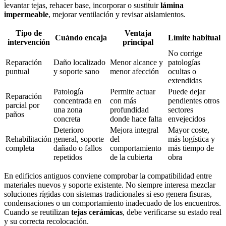
levantar tejas, rehacer base, incorporar o sustituir
lámina
impermeable
, mejorar ventilación y revisar aislamientos.
Tipo de
Ventaja
Cuándo encaja
Límite habitual
intervención
principal
No corrige
Reparación
Daño localizado
Menor alcance y
patologías
puntual
y soporte sano
menor afección
ocultas o
extendidas
Patología
Permite actuar
Puede dejar
Reparación
concentrada en
con más
pendientes otros
parcial por
una zona
profundidad
sectores
paños
concreta
donde hace falta
envejecidos
Deterioro
Mejora integral
Mayor coste,
Rehabilitación
general, soporte
del
más logística y
completa
dañado o fallos
comportamiento
más tiempo de
repetidos
de la cubierta
obra
En edificios antiguos conviene comprobar la compatibilidad entre
materiales nuevos y soporte existente. No siempre interesa mezclar
soluciones rígidas con sistemas tradicionales si eso genera fisuras,
condensaciones o un comportamiento inadecuado de los encuentros.
Cuando se reutilizan
tejas cerámicas
, debe verificarse su estado real
y su correcta recolocación.