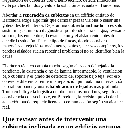
Reparación de cubiertas con criterio técnico: detecta filtraciones,
evita parches fallidos y valora la solución adecuada en Barcelona.
Abordar la
reparación de cubiertas
en un edificio antiguo de
Barcelona exige algo más que cambiar piezas visibles o sellar una
gotera desde el interior. Reparar una
cubierta inclinada
no es solo
sustituir tejas: implica diagnosticar por dónde entra el agua, revisar el
soporte, los encuentros, la evacuación y el aislamiento antes de
decidir la solución. En este tipo de fincas, donde conviven
materiales envejecidos, medianeras, patios y accesos complejos, los
parches aislados suelen repetir el problema si no se identifica bien la
causa.
El criterio técnico cambia mucho según el estado del tejado, la
pendiente, la existencia o no de lámina impermeable, la ventilación
bajo cubierta y el grado de deterioro del soporte bajo teja. Por eso
conviene diferenciar entre una reparación puntual, una intervención
parcial por paños y una
rehabilitación de tejados
más profunda.
También influye la logística de obra: medios auxiliares, seguridad,
convivencia con vecinos y, en Barcelona, la revisión previa de si la
actuación puede requerir licencia o comunicación según su alcance
real.
Qué revisar antes de intervenir una
cubierta inclinada en un edificio antiguo