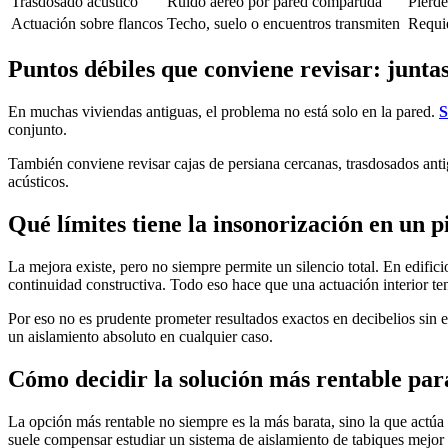
Trasdosado acústico
Ruido aéreo por pared compartida
Pierde
Actuación sobre flancos
Techo, suelo o encuentros transmiten
Requie
Puntos débiles que conviene revisar: juntas
En muchas viviendas antiguas, el problema no está solo en la pared.
S
conjunto.
También conviene revisar cajas de persiana cercanas, trasdosados anti
acústicos.
Qué límites tiene la insonorización en un p
La mejora existe, pero no siempre permite un silencio total. En edific
continuidad constructiva. Todo eso hace que una actuación interior ten
Por eso no es prudente prometer resultados exactos en decibelios sin e
un aislamiento absoluto en cualquier caso.
Cómo decidir la solución más rentable par
La opción más rentable no siempre es la más barata, sino la que actúa 
suele compensar estudiar un sistema de aislamiento de tabiques mejor 