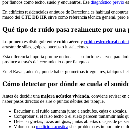
por flancos como techo, suelo y encuentros. Ese
diagnóstico previo
es
En edificios residenciales antiguos de Barcelona es habitual encontra
marco del
CTE DB HR
sirve como referencia técnica general, pero e
Qué tipo de ruido pasa realmente por una
Lo primero es distinguir entre
ruido aéreo
y
ruido estructural o de
arrastre de sillas, golpes, puertas o instalaciones.
Esta diferencia importa porque no todas las soluciones sirven para to
produce a través del cerramiento o por flanqueo.
En el Raval, además, puede haber geometrías irregulares, tabiques hete
Cómo detectar por dónde se cuela el sonid
Antes de decidir una
mejora acústica vivienda
, conviene revisar en 
haber pasos directos de aire o puntos débiles del tabique.
Escuchar si el ruido aumenta junto a enchufes, cajas o zócalos.
Comprobar si el falso techo o el suelo parecen transmitir más qu
Detectar grietas, rozas antiguas, juntas abiertas o cajas de pers
Valorar una
medición acústica
si el problema es importante o afe