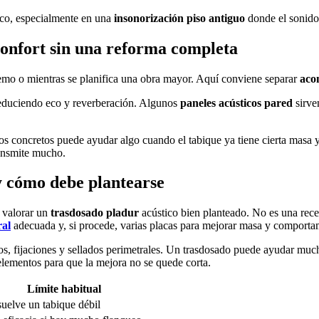
oco, especialmente en una
insonorización piso antiguo
donde el sonido 
confort sin una reforma completa
emo o mientras se planifica una obra mayor. Aquí conviene separar
aco
reduciendo eco y reverberación. Algunos
paneles acústicos pared
sirve
tos concretos puede ayudar algo cuando el tabique ya tiene cierta masa y
ransmite mucho.
 cómo debe plantearse
r valorar un
trasdosado pladur
acústico bien planteado. No es una recet
ral
adecuada y, si procede, varias placas para mejorar masa y comporta
os, fijaciones y sellados perimetrales. Un trasdosado puede ayudar much
 elementos para que la mejora no se quede corta.
Límite habitual
uelve un tabique débil