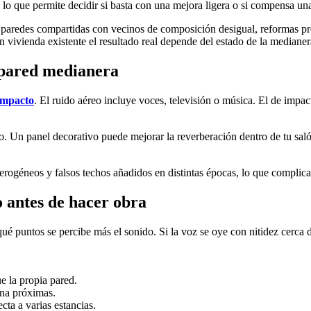
 lo que permite decidir si basta con una mejora ligera o si compensa u
r paredes compartidas con vecinos de composición desigual, reformas pre
n vivienda existente el resultado real depende del estado de la medianer
 pared medianera
 impacto
. El ruido aéreo incluye voces, televisión o música. El de impac
do. Un panel decorativo puede mejorar la reverberación dentro de tu sal
rogéneos y falsos techos añadidos en distintas épocas, lo que complica 
o antes de hacer obra
qué puntos se percibe más el sonido. Si la voz se oye con nitidez cerca
e la propia pared.
iana próximas.
cta a varias estancias.