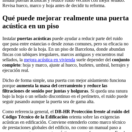
Instala puertas acústicas y reduce ruido vecinos con mejor sellado.
Revisa hueco, marco y hoja antes de decidir tu reforma.
Qué puede mejorar realmente una puerta
acústica en un piso
Instalar
puertas acústicas
puede ayudar a reducir parte del ruido
que pasa entre estancias o desde zonas comunes, pero su eficacia no
depende solo de la hoja. En un piso de Barcelona, donde abundan
fincas con tabiques irregulares, marcos antiguos y encuentros mal
sellados, la
mejora acústica en vivienda
suele depender del
conjunto
completo
: hoja y marco, ajuste al hueco, burletes, umbral, herrajes y
ejecución real.
Dicho de forma simple, una puerta con mejor aislamiento funciona
porque
aumenta la masa del cerramiento y reduce las
filtraciones de sonido por juntas y holguras
. Si queda una ranura
bajo la hoja o un sellado discontinuo en el perímetro, el ruido puede
seguir pasando aunque la puerta sea de gama alta.
Como referencia general, el
DB-HR Protección frente al ruido del
Código Técnico de la Edificación
orienta sobre las exigencias
acústicas en edificación. Conviene entenderlo como marco técnico
de prestaciones globales del edificio, no como un manual paso a