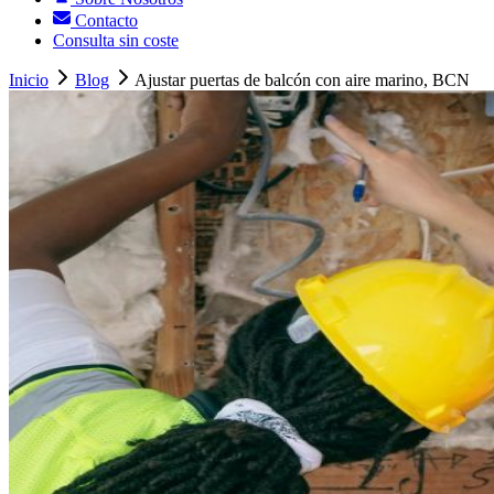
Contacto
Consulta sin coste
Inicio
Blog
Ajustar puertas de balcón con aire marino, BCN