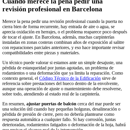
Cuándo merece la pena pedir una
revisión profesional en Barcelona
Merece la pena pedir una revisión profesional cuando la puerta no
cierra bien de forma recurrente, hay entrada de aire o agua, se
aprecia oxidación en herrajes, o el problema reaparece poco después
de tocar el ajuste. En Barcelona, además, muchas carpinterías
instaladas en zonas costeras combinan años de exposición al salitre
con reparaciones parciales anteriores, y eso hace importante revisar
compatibilidades entre piezas y materiales.
Un técnico puede valorar si estamos ante un simple desajuste, una
pérdida de estanqueidad por juntas agotadas, un problema de
rodamientos o una deformación que ya limita la reparación. Como
contexto general, el
Código Técnico de la Edificación
sirve de
referencia sobre prestaciones del hueco dentro de la envolvente,
aunque una operación de ajuste o mantenimiento debe resolverse,
sobre todo, atendiendo al estado real de la carpintería.
En resumen,
ajustar puertas de balcón
cerca del mar puede ser
una solución útil cuando hay pequeñas holguras, desalineación o
pérdida de presión de cierre, pero no debería plantearse como
respuesta automática a cualquier fallo. Si hay corrosión, juntas
deterioradas, rodamientos fatigados o deformación de la hoja, habrá
que revisar el alcance real de la intervención.