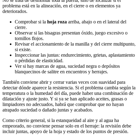
No se trata de desmontar toda la puerta, sino de localizar si el
problema está en la alineación, en el cierre o en elementos ya
deteriorados.
Comprobar si la
hoja roza
arriba, abajo o en el lateral del
cierre.
Observar si las bisagras presentan óxido, juego excesivo o
tornillos flojos.
Revisar el accionamiento de la manilla y del cierre multipunto,
si existe.
Inspeccionar las juntas: endurecimiento, grietas, aplastamiento
o pérdidas de elasticidad.
Ver si hay marcas de agua, suciedad negra o depósitos
blanquecinos de salitre en encuentros y herrajes.
También conviene abrir y cerrar varias veces con suavidad para
detectar dónde aparece la resistencia. Si el problema cambia según la
temperatura o la humedad del día, puede haber una combinación de
dilatación y ajuste justo. Y si ya se han aplicado aceites, grasas o
limpiadores no adecuados, habrá que comprobar que no hayan
atrapado suciedad o dañado juntas y acabados.
Como criterio general, si la estanqueidad al aire y al agua ha
empeorado, no conviene pensar solo en el herraje: la revisión debe
incluir juntas, apoyo de la hoja y estado de los puntos de presión.