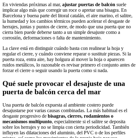
En viviendas próximas al mar,
ajustar puertas de balcón
suele
implicar algo más que corregir un roce o apretar una bisagra. En
Barcelona y buena parte del litoral catalán, el aire marino, el salitre,
la humedad y los cambios térmicos pueden acelerar el desgaste de
herrajes, juntas y puntos de cierre, de modo que una puerta que no
cierra bien puede deberse tanto a un simple desajuste como a
corrosión, deformaciones o falta de mantenimiento.
La clave está en distinguir cuándo basta con realinear la hoja y
regular el cierre, y cuándo conviene reparar o sustituir piezas. Si la
puerta roza, entra aire, hay holgura al mover la hoja o aparecen
ruidos metálicos, lo razonable es revisar primero el conjunto antes de
forzar el cierre o seguir usando la puerta como si nada.
Qué suele provocar el desajuste de una
puerta de balcón cerca del mar
Una puerta de balcón expuesta al ambiente costero puede
desajustarse por varias causas combinadas. La más habitual es el
desgaste progresivo de
bisagras, cierres, rodamientos o
mecanismos multipunto
, especialmente si el salitre se deposita
sobre los herrajes y no se limpia con cierta periodicidad. También
influyen las dilataciones del aluminio, del PVC o de los perfiles