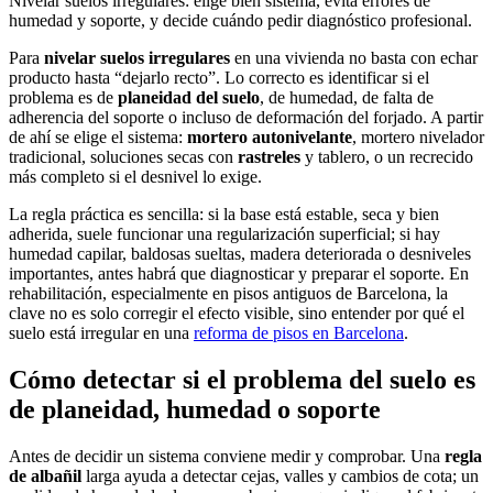
Nivelar suelos irregulares: elige bien sistema, evita errores de
humedad y soporte, y decide cuándo pedir diagnóstico profesional.
Para
nivelar suelos irregulares
en una vivienda no basta con echar
producto hasta “dejarlo recto”. Lo correcto es identificar si el
problema es de
planeidad del suelo
, de humedad, de falta de
adherencia del soporte o incluso de deformación del forjado. A partir
de ahí se elige el sistema:
mortero autonivelante
, mortero nivelador
tradicional, soluciones secas con
rastreles
y tablero, o un recrecido
más completo si el desnivel lo exige.
La regla práctica es sencilla: si la base está estable, seca y bien
adherida, suele funcionar una regularización superficial; si hay
humedad capilar, baldosas sueltas, madera deteriorada o desniveles
importantes, antes habrá que diagnosticar y preparar el soporte. En
rehabilitación, especialmente en pisos antiguos de Barcelona, la
clave no es solo corregir el efecto visible, sino entender por qué el
suelo está irregular en una
reforma de pisos en Barcelona
.
Cómo detectar si el problema del suelo es
de planeidad, humedad o soporte
Antes de decidir un sistema conviene medir y comprobar. Una
regla
de albañil
larga ayuda a detectar cejas, valles y cambios de cota; un