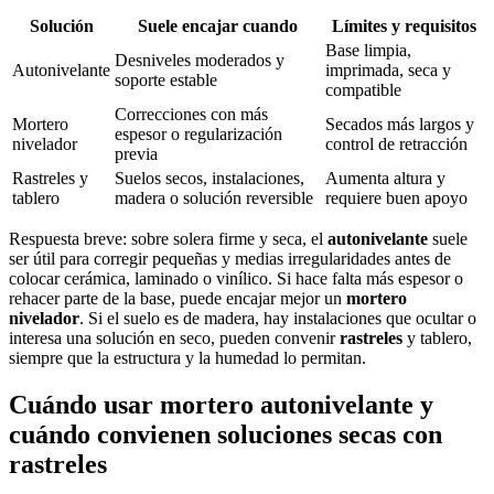
Solución
Suele encajar cuando
Límites y requisitos
Base limpia,
Desniveles moderados y
Autonivelante
imprimada, seca y
soporte estable
compatible
Correcciones con más
Mortero
Secados más largos y
espesor o regularización
nivelador
control de retracción
previa
Rastreles y
Suelos secos, instalaciones,
Aumenta altura y
tablero
madera o solución reversible
requiere buen apoyo
Respuesta breve: sobre solera firme y seca, el
autonivelante
suele
ser útil para corregir pequeñas y medias irregularidades antes de
colocar cerámica, laminado o vinílico. Si hace falta más espesor o
rehacer parte de la base, puede encajar mejor un
mortero
nivelador
. Si el suelo es de madera, hay instalaciones que ocultar o
interesa una solución en seco, pueden convenir
rastreles
y tablero,
siempre que la estructura y la humedad lo permitan.
Cuándo usar mortero autonivelante y
cuándo convienen soluciones secas con
rastreles