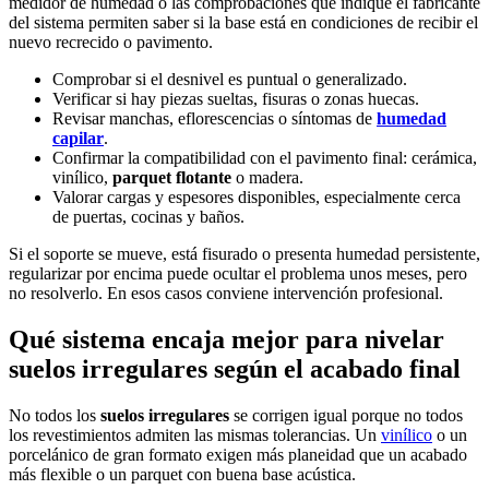
medidor de humedad o las comprobaciones que indique el fabricante
del sistema permiten saber si la base está en condiciones de recibir el
nuevo recrecido o pavimento.
Comprobar si el desnivel es puntual o generalizado.
Verificar si hay piezas sueltas, fisuras o zonas huecas.
Revisar manchas, eflorescencias o síntomas de
humedad
capilar
.
Confirmar la compatibilidad con el pavimento final: cerámica,
vinílico,
parquet flotante
o madera.
Valorar cargas y espesores disponibles, especialmente cerca
de puertas, cocinas y baños.
Si el soporte se mueve, está fisurado o presenta humedad persistente,
regularizar por encima puede ocultar el problema unos meses, pero
no resolverlo. En esos casos conviene intervención profesional.
Qué sistema encaja mejor para nivelar
suelos irregulares según el acabado final
No todos los
suelos irregulares
se corrigen igual porque no todos
los revestimientos admiten las mismas tolerancias. Un
vinílico
o un
porcelánico de gran formato exigen más planeidad que un acabado
más flexible o un parquet con buena base acústica.