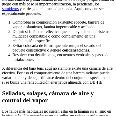
juego con más peso la impermeabilización, la pendiente, los
sumideros
y el riesgo de humedad atrapada. Aquí conviene ser
especialmente prudente.
Comprobar la composición existente: soporte, barrera de
vapor, aislamiento, lámina impermeable y acabado.
Definir si la lámina reflectiva queda integrada en un sistema
multicapa compatible o como complemento en una
rehabilitación específica.
Evitar colocarla de forma que interrumpa el secado del
paquete constructivo o genere
condensaciones
.
Resolver con detalle petos, encuentros verticales y pasos de
instalaciones.
A diferencia del bajo teja, aquí no siempre existe una cámara de aire
efectiva. Por eso el comportamiento de una barrera radiante puede
variar mucho y debe justificarse dentro del conjunto, especialmente
si se busca una rehabilitación energética alineada con DB-HE.
Sellados, solapes, cámara de aire y
control del vapor
Los fallos más habituales no suelen estar en la lámina en sí, sino en
la ejecución. Un pequeño corte sin sellar, un solape insuficiente o