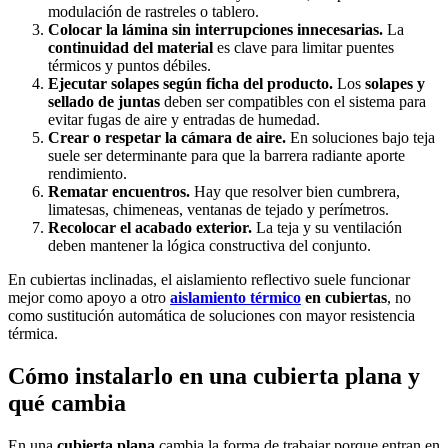
modulación de rastreles o tablero.
Colocar la lámina sin interrupciones innecesarias.
La
continuidad del material
es clave para limitar puentes
térmicos y puntos débiles.
Ejecutar solapes según ficha del producto.
Los
solapes y
sellado de juntas
deben ser compatibles con el sistema para
evitar fugas de aire y entradas de humedad.
Crear o respetar la cámara de aire.
En soluciones bajo teja
suele ser determinante para que la barrera radiante aporte
rendimiento.
Rematar encuentros.
Hay que resolver bien cumbrera,
limatesas, chimeneas, ventanas de tejado y perímetros.
Recolocar el acabado exterior.
La teja y su ventilación
deben mantener la lógica constructiva del conjunto.
En cubiertas inclinadas, el aislamiento reflectivo suele funcionar
mejor como apoyo a otro
aislamiento térmico
en cubiertas
, no
como sustitución automática de soluciones con mayor resistencia
térmica.
Cómo instalarlo en una cubierta plana y
qué cambia
En una
cubierta plana
cambia la forma de trabajar porque entran en