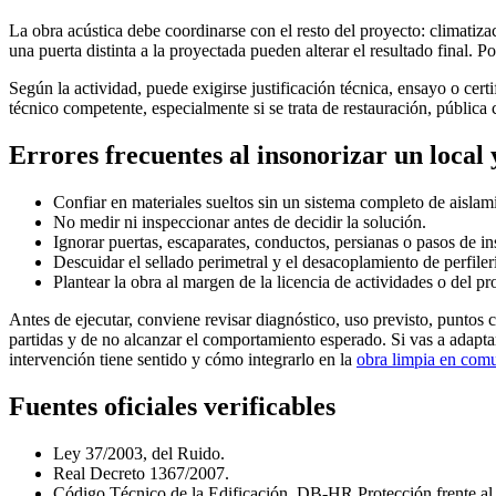
La obra acústica debe coordinarse con el resto del proyecto: climatizac
una puerta distinta a la proyectada pueden alterar el resultado final. 
Según la actividad, puede exigirse justificación técnica, ensayo o cert
técnico competente, especialmente si se trata de restauración, pública 
Errores frecuentes al insonorizar un local 
Confiar en materiales sueltos sin un sistema completo de aislam
No medir ni inspeccionar antes de decidir la solución.
Ignorar puertas, escaparates, conductos, persianas o pasos de in
Descuidar el sellado perimetral y el desacoplamiento de perfiler
Plantear la obra al margen de la licencia de actividades o del pr
Antes de ejecutar, conviene revisar diagnóstico, uso previsto, puntos c
partidas y de no alcanzar el comportamiento esperado. Si vas a adaptar
intervención tiene sentido y cómo integrarlo en la
obra limpia en com
Fuentes oficiales verificables
Ley 37/2003, del Ruido.
Real Decreto 1367/2007.
Código Técnico de la Edificación, DB-HR Protección frente al 