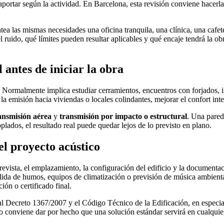
portar según la actividad. En Barcelona, esta revisión conviene hacerla 
tea las mismas necesidades una oficina tranquila, una clínica, una cafet
 ruido, qué límites pueden resultar aplicables y qué encaje tendrá la ob
 antes de iniciar la obra
s. Normalmente implica estudiar cerramientos, encuentros con forjados, i
 la emisión hacia viviendas o locales colindantes, mejorar el confort int
ansmisión aérea
y
transmisión por impacto o estructural
. Una pared
plados, el resultado real puede quedar lejos de lo previsto en plano.
el proyecto acústico
revista, el emplazamiento, la configuración del edificio y la documenta
, salida de humos, equipos de climatización o previsión de música ambie
ción o certificado final.
 Decreto 1367/2007 y el Código Técnico de la Edificación, en especial
No conviene dar por hecho que una solución estándar servirá en cualquie