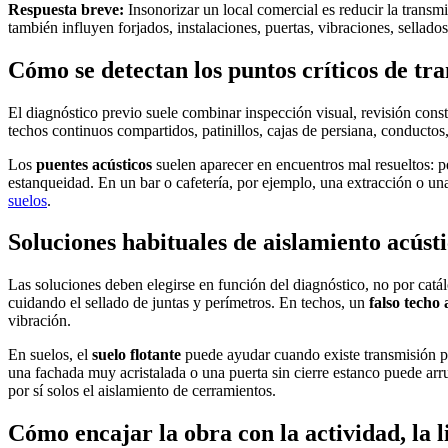
Respuesta breve:
Insonorizar un local comercial es reducir la transmi
también influyen forjados, instalaciones, puertas, vibraciones, sellado
Cómo se detectan los puntos críticos de tr
El diagnóstico previo suele combinar inspección visual, revisión cons
techos continuos compartidos, patinillos, cajas de persiana, conductos
Los
puentes acústicos
suelen aparecer en encuentros mal resueltos: pe
estanqueidad. En un bar o cafetería, por ejemplo, una extracción o una
suelos
.
Soluciones habituales de aislamiento acústi
Las soluciones deben elegirse en función del diagnóstico, no por catá
cuidando el sellado de juntas y perímetros. En techos, un
falso techo 
vibración.
En suelos, el
suelo flotante
puede ayudar cuando existe transmisión por
una fachada muy acristalada o una puerta sin cierre estanco puede arr
por sí solos el aislamiento de cerramientos.
Cómo encajar la obra con la actividad, la l