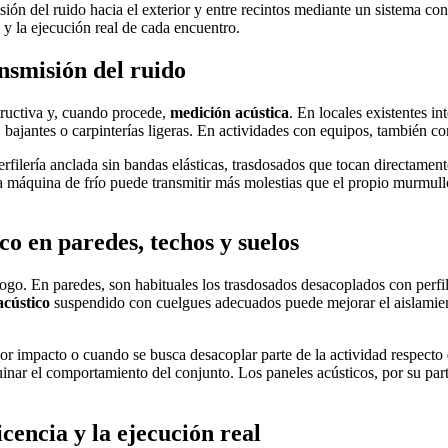
sión del ruido hacia el exterior y entre recintos mediante un sistema co
s y la ejecución real de cada encuentro.
ansmisión del ruido
tructiva y, cuando procede,
medición acústica
. En locales existentes in
, bajantes o carpinterías ligeras. En actividades con equipos, también c
rfilería anclada sin bandas elásticas, trasdosados que tocan directament
 máquina de frío puede transmitir más molestias que el propio murmullo i
co en paredes, techos y suelos
logo. En paredes, son habituales los trasdosados desacoplados con perfil
acústico
suspendido con cuelgues adecuados puede mejorar el aislamiento
 impacto o cuando se busca desacoplar parte de la actividad respecto de
uinar el comportamiento del conjunto. Los paneles acústicos, por su part
icencia y la ejecución real