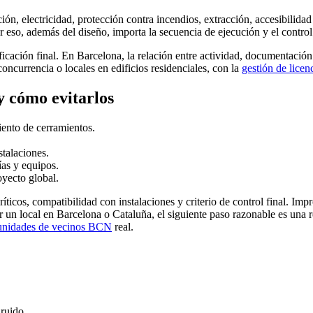
ión, electricidad, protección contra incendios, extracción, accesibilida
Por eso, además del diseño, importa la secuencia de ejecución y el control
ificación final. En Barcelona, la relación entre actividad, documentació
concurrencia o locales en edificios residenciales, con la
gestión de licen
y cómo evitarlos
iento de cerramientos.
stalaciones.
ías y equipos.
oyecto global.
ríticos, compatibilidad con instalaciones y criterio de control final. Im
 un local en Barcelona o Cataluña, el siguiente paso razonable es una re
unidades de vecinos BCN
real.
ruido.